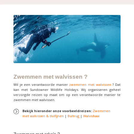
Zwemmen met walvissen ?
Wil je een verantwoorde manier
zwemmen met walvissen
? Dat
kan met Sundowner Wildlife Holidays. Wij organiseren geheel
verzorgde reizen op maat om op een verantwoorde manier te
zwemmen met walvissen.
Bekijk hieronder onze voorbeeldreizen:
Zwemmen
met walvissen & dolfijnen
|
Bultrug
|
Walvishaai