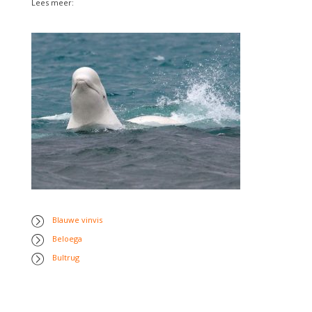
Lees meer:
Blauwe vinvis
Beloega
Bultrug