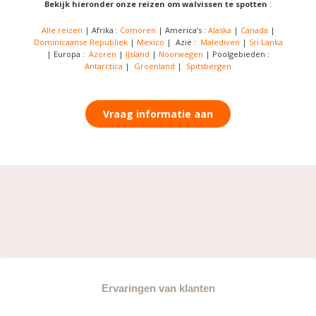
Bekijk hieronder onze reizen om walvissen te spotten
:
Alle reizen
| Afrika :
Comoren
| America’s :
Alaska
|
Canada
|
Dominicaanse Republiek
|
Mexico
| Azië :
Malediven
|
Sri Lanka
| Europa :
Azoren
|
IJsland
|
Noorwegen
| Poolgebieden :
Antarctica
|
Groenland
|
Spitsbergen
Vraag informatie aan
Ervaringen van klanten