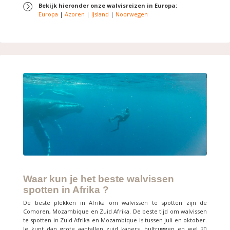
Bekijk hieronder onze walvisreizen in Europa:
Europa
|
Azoren
|
IJsland
|
Noorwegen
Waar kun je het beste walvissen
spotten in Afrika ?
De beste plekken in Afrika om walvissen te spotten zijn de
Comoren, Mozambique en Zuid Afrika. De beste tijd om walvissen
te spotten in Zuid Afrika en Mozambique is tussen juli en oktober.
Je kunt dan grote aantallen zuid kapers, bultruggen en wel 20