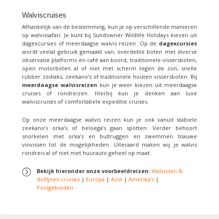
Walviscruises
Afhankelijk van de bestemming, kun je op verschillende manieren
op walvissafari. Je kunt bij Sundowner Wildlife Holidays kiezen uit
dagexcursies of meerdaagse walvis reizen. Op de
dagexcursies
wordt veelal gebruik gemaakt van; overdekte boten met diverse
observatie platforms en café aan boord, traditionele vissersboten,
open motorboten al of niet met scherm tegen de zon, snelle
rubber zodiaks, zeekano’s of traditionele houten vissersboten. Bij
meerdaagse walvisreizen
kun je weer kiezen uit meerdaagse
cruises of rondreizen. Hierbij kun je denken aan luxe
walviscruises of comfortabele expeditie cruises.
Op onze meerdaagse walvis reizen kun je ook vanuit stabiele
zeekano’s orka’s of beloega’s gaan spotten. Verder behoort
snorkelen met orka’s en bultruggen en zwemmen blauwe
vinvissen tot de mogelijkheden. Uiteraard maken wij je walvis
rondreis al of niet met huurauto geheel op maat.
Bekijk hieronder onze voorbeeldreizen:
Walvissen &
dolfijnen cruises
|
Europa
|
Azië
|
Amerika’s
|
Poolgebieden