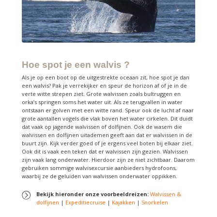
Hoe spot je een walvis ?
Als je op een boot op de uitgestrekte oceaan zit, hoe spot je dan
een walvis? Pak je verrekijker en speur de horizon af of je in de
verte witte strepen ziet. Grote walvissen zoals bultruggen en
orka’s springen soms het water uit. Als ze terugvallen in water
ontstaan er golven met een witte rand. Speur ook de lucht af naar
grote aantallen vogels die vlak boven het water cirkelen. Dit duidt
dat vaak op jagende walvissen of dolfijnen. Ook de wasem die
walvissen en dolfijnen uitademen geeft aan dat er walvissen in de
buurt zijn. Kijk verder goed of je ergens veel boten bij elkaar ziet.
Ook dit is vaak een teken dat er walvissen zijn gezien. Walvissen
zijn vaak lang onderwater. Hierdoor zijn ze niet zichtbaar. Daarom
gebruiken sommige walvisexcursie aanbieders hydrofoons,
waarbij ze de geluiden van walvissen onderwater oppikken.
Bekijk hieronder onze voorbeeldreizen:
Walvissen &
dolfijnen
|
Expeditiecruise
|
Kajakken
|
Snorkelen