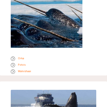
Orka
Potvis
Walvishaai