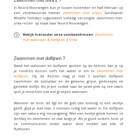
Zwemmen met orka’s ?
In Noord Noorwegen kun je tussen november en half februari op
een verantwoorde manier
zwemmen met orka’s
. Sundowner
Wildlife Holidays organiseert volledig verzorgde zwemmen-met-
orka-reizen op maat naar Noord Noorwegen.
Bekijk hieronder onze voorbeeldreizen:
Zwemmen
met walvissen & dolfijnen
|
Orka
Zwemmen met dolfijnen ?
Naast het walvissen en dolfijnen spotten op de Azoren, kan je op
je rondreis Azoren zelfs het water in om te
zwemmen met
dolfijnen
. Op de Azoren mag je met 5 soorten dolfijnen
zwemmen: de tuimelaar en de gewone, grijze, gestreepte en
gevlekte dolfijn. Als je per zodiak naar de juiste plek op zee vaart,
spot je misschien ook wel groepen walvissen.
Wanneer de boot stil ligt en de gids (die bioloog is) een seintje
geeft, glijd je met max. 2 mensen rustig het water in. De dolfijnen
zijn van nature erg nieuwsgierig. Met een beetje geluk komen ze
dichtbij en zwemmen ze vlak langs je. Als je goed luistert, hoor je
ze communiceren onder water door middel van klik- of
fluittonen.