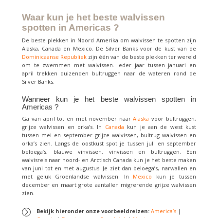
Waar kun je het beste walvissen
spotten in Americas ?
De beste plekken in Noord Amerika om walvissen te spotten zijn
Alaska, Canada en Mexico. De Silver Banks voor de kust van de
Dominicaanse Republiek
zijn één van de beste plekken ter wereld
om te zwemmen met walvissen. Ieder jaar tussen januari en
april trekken duizenden bultruggen naar de wateren rond de
Silver Banks.
Wanneer kun je het beste walvissen spotten in
Americas ?
Ga van april tot en met november naar
Alaska
voor bultruggen,
grijze walvissen en orka’s. In
Canada
kun je aan de west kust
tussen mei en september grijze walvissen, bultrug walvissen en
orka’s zien. Langs de oostkust spot je tussen juli en september
beloega’s, blauwe vinvissen, vinvissen en bultruggen. Een
walvisreis naar noord- en Arctisch Canada kun je het beste maken
van juni tot en met augustus. Je ziet dan beloega’s, narwallen en
met geluk Groenlandse walvissen. In
Mexico
kun je tussen
december en maart grote aantallen migrerende grijze walvissen
zien.
Bekijk hieronder onze voorbeeldreizen:
America’s
|