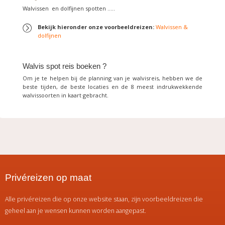
Walvissen en dolfijnen spotten …..
Bekijk hieronder onze voorbeeldreizen:
Walvissen &
dolfijnen
Walvis spot reis boeken ?
Om je te helpen bij de planning van je walvisreis, hebben we de
beste tijden, de beste locaties en de 8 meest indrukwekkende
walvissoorten in kaart gebracht.
Privéreizen op maat
Alle privéreizen die op onze website staan, zijn voorbeeldreizen die
geheel aan je wensen kunnen worden aangepast.