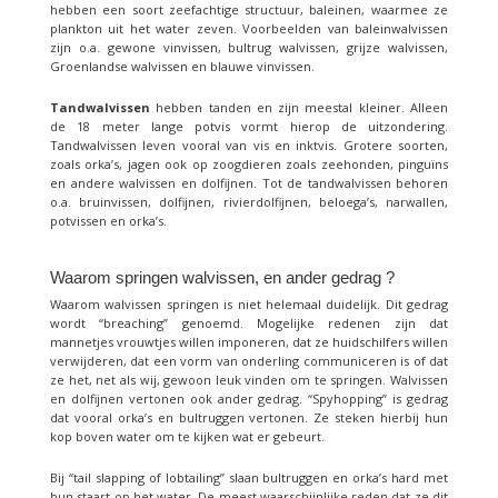
hebben een soort zeefachtige structuur, baleinen, waarmee ze
plankton uit het water zeven. Voorbeelden van baleinwalvissen
zijn o.a. gewone vinvissen, bultrug walvissen, grijze walvissen,
Groenlandse walvissen en blauwe vinvissen.
Tandwalvissen
hebben tanden en zijn meestal kleiner. Alleen
de 18 meter lange potvis vormt hierop de uitzondering.
Tandwalvissen leven vooral van vis en inktvis. Grotere soorten,
zoals orka’s, jagen ook op zoogdieren zoals zeehonden, pinguïns
en andere walvissen en dolfijnen. Tot de tandwalvissen behoren
o.a. bruinvissen, dolfijnen, rivierdolfijnen, beloega’s, narwallen,
potvissen en orka’s.
Waarom springen walvissen, en ander gedrag ?
Waarom walvissen springen is niet helemaal duidelijk. Dit gedrag
wordt “breaching” genoemd. Mogelijke redenen zijn dat
mannetjes vrouwtjes willen imponeren, dat ze huidschilfers willen
verwijderen, dat een vorm van onderling communiceren is of dat
ze het, net als wij, gewoon leuk vinden om te springen. Walvissen
en dolfijnen vertonen ook ander gedrag. “Spyhopping” is gedrag
dat vooral orka’s en bultruggen vertonen. Ze steken hierbij hun
kop boven water om te kijken wat er gebeurt.
Bij “tail slapping of lobtailing” slaan bultruggen en orka’s hard met
hun staart op het water. De meest waarschijnlijke reden dat ze dit