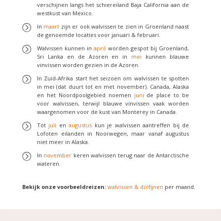
verschijnen langs het schiereiland Baja California aan de
westkust van Mexico.
In
maart
zijn er ook walvissen te zien in Groenland naast
de genoemde locaties voor januari & februari.
Walvissen kunnen in
april
worden gespot bij Groenland,
Sri Lanka en de Azoren en in
mei
kunnen blauwe
vinvissen worden gezien in de Azoren.
In Zuid-Afrika start het seizoen om walvissen te spotten
in mei (dat duurt tot en met november). Canada, Alaska
en het Noordpoolgebied noemen
juni
de place to be
voor walvissen, terwijl blauwe vinvissen vaak worden
waargenomen voor de kust van Monterey in Canada.
Tot
juli
en
augustus
kun je walvissen aantreffen bij de
Lofoten eilanden in Noorwegen, maar vanaf augustus
niet meer in Alaska.
In
november
keren walvissen terug naar de Antarctische
wateren.
Bekijk onze voorbeeldreizen:
walvissen & dolfijnen
per maand.