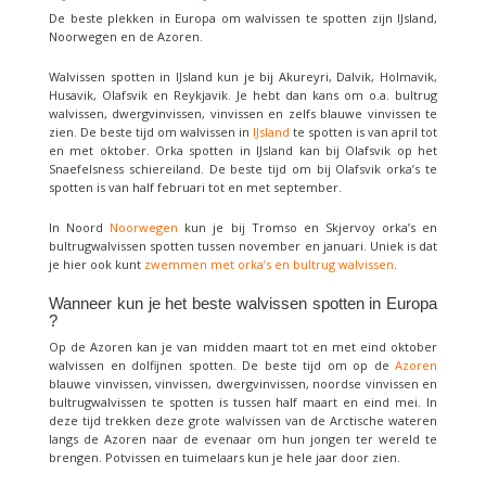
De beste plekken in Europa om walvissen te spotten zijn IJsland,
Noorwegen en de Azoren.
Walvissen spotten in IJsland kun je bij Akureyri, Dalvik, Holmavik,
Husavik, Olafsvik en Reykjavik. Je hebt dan kans om o.a. bultrug
walvissen, dwergvinvissen, vinvissen en zelfs blauwe vinvissen te
zien. De beste tijd om walvissen in
IJsland
te spotten is van april tot
en met oktober. Orka spotten in IJsland kan bij Olafsvik op het
Snaefelsness schiereiland. De beste tijd om bij Olafsvik orka’s te
spotten is van half februari tot en met september.
In Noord
Noorwegen
kun je bij Tromso en Skjervoy orka’s en
bultrugwalvissen spotten tussen november en januari. Uniek is dat
je hier ook kunt
zwemmen met orka’s en bultrug walvissen
.
Wanneer kun je het beste walvissen spotten in Europa
?
Op de Azoren kan je van midden maart tot en met eind oktober
walvissen en dolfijnen spotten. De beste tijd om op de
Azoren
blauwe vinvissen, vinvissen, dwergvinvissen, noordse vinvissen en
bultrugwalvissen te spotten is tussen half maart en eind mei. In
deze tijd trekken deze grote walvissen van de Arctische wateren
langs de Azoren naar de evenaar om hun jongen ter wereld te
brengen. Potvissen en tuimelaars kun je hele jaar door zien.