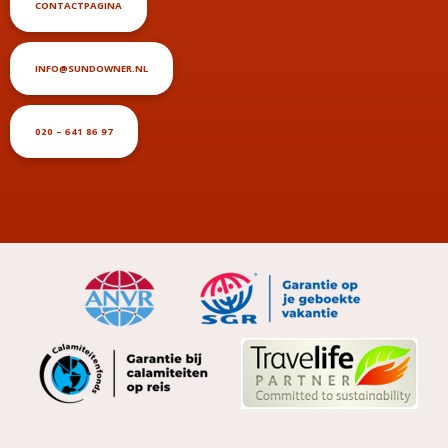
CONTACTPAGINA
INFO@SUNDOWNER.NL
020 – 641 86 97