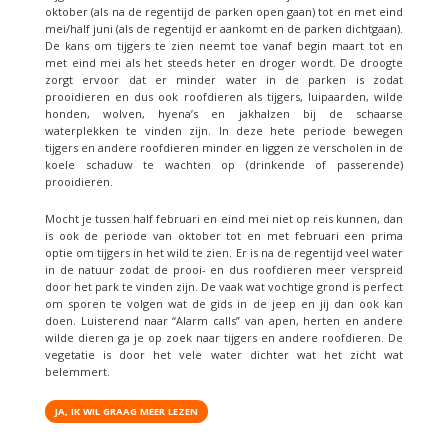
oktober (als na de regentijd de parken open gaan) tot en met eind
mei/half juni (als de regentijd er aankomt en de parken dichtgaan).
De kans om tijgers te zien neemt toe vanaf begin maart tot en
met eind mei als het steeds heter en droger wordt. De droogte
zorgt ervoor dat er minder water in de parken is zodat
prooidieren en dus ook roofdieren als tijgers, luipaarden, wilde
honden, wolven, hyena’s en jakhalzen bij de schaarse
waterplekken te vinden zijn. In deze hete periode bewegen
tijgers en andere roofdieren minder en liggen ze verscholen in de
koele schaduw te wachten op (drinkende of passerende)
prooidieren.
Mocht je tussen half februari en eind mei niet op reis kunnen, dan
is ook de periode van oktober tot en met februari een prima
optie om tijgers in het wild te zien. Er is na de regentijd veel water
in de natuur zodat de prooi- en dus roofdieren meer verspreid
door het park te vinden zijn. De vaak wat vochtige grond is perfect
om sporen te volgen wat de gids in de jeep en jij dan ook kan
doen. Luisterend naar “Alarm calls” van apen, herten en andere
wilde dieren ga je op zoek naar tijgers en andere roofdieren. De
vegetatie is door het vele water dichter wat het zicht wat
belemmert.
JA, IK WIL GRAAG MEER LEZEN