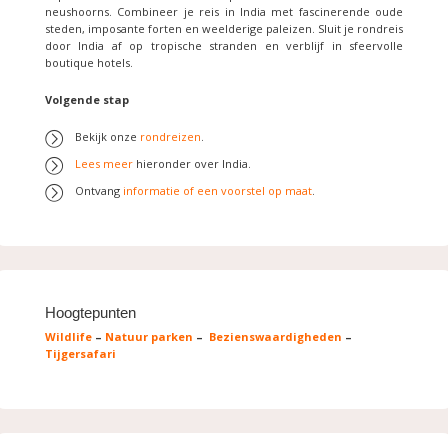
neushoorns. Combineer je reis in India met fascinerende oude
steden, imposante forten en weelderige paleizen. Sluit je rondreis
door India af op tropische stranden en verblijf in sfeervolle
boutique hotels.
Volgende stap
Bekijk onze
rondreizen
.
Lees meer
hieronder over India.
Ontvang
informatie of een voorstel op maat
.
Hoogtepunten
Wildlife
–
Natuur parken
–
Bezienswaardigheden
–
Tijgersafari