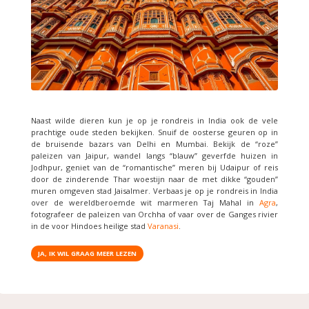
Naast wilde dieren kun je op je rondreis in India ook de vele
prachtige oude steden bekijken. Snuif de oosterse geuren op in
de bruisende bazars van Delhi en Mumbai. Bekijk de “roze”
paleizen van Jaipur, wandel langs “blauw” geverfde huizen in
Jodhpur, geniet van de “romantische” meren bij Udaipur of reis
door de zinderende Thar woestijn naar de met dikke “gouden”
muren omgeven stad Jaisalmer. Verbaas je op je rondreis in India
over de wereldberoemde wit marmeren Taj Mahal in
Agra
,
fotografeer de paleizen van Orchha of vaar over de Ganges rivier
in de voor Hindoes heilige stad
Varanasi
.
JA, IK WIL GRAAG MEER LEZEN