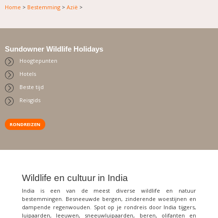
Home
>
Bestemming
>
Azië
>
Sundowner Wildlife Holidays
Hoogtepunten
Hotels
Beste tijd
Reisgids
RONDREIZEN
Wildlife en cultuur in India
India is een van de meest diverse wildlife en natuur
bestemmingen. Besneeuwde bergen, zinderende woestijnen en
dampende regenwouden. Spot op je rondreis door India tijgers,
luipaarden, leeuwen, sneeuwluipaarden, beren, olifanten en