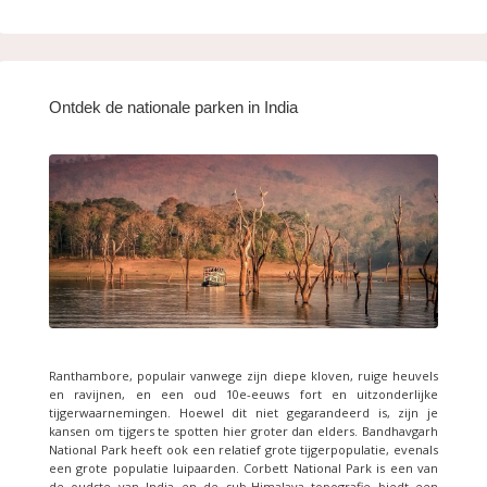
Ontdek de nationale parken in India
Ranthambore, populair vanwege zijn diepe kloven, ruige heuvels
en ravijnen, en een oud 10e-eeuws fort en uitzonderlijke
tijgerwaarnemingen. Hoewel dit niet gegarandeerd is, zijn je
kansen om tijgers te spotten hier groter dan elders. Bandhavgarh
National Park heeft ook een relatief grote tijgerpopulatie, evenals
een grote populatie luipaarden. Corbett National Park is een van
de oudste van India en de sub-Himalaya topografie biedt een