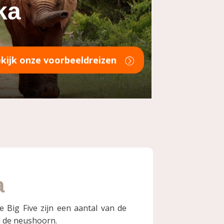
ka
kijk onze voorbeeldreizen
a
e Big Five zijn een aantal van de
en de neushoorn.