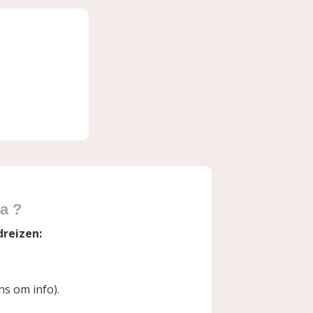
a ?
dreizen:
ns om info).