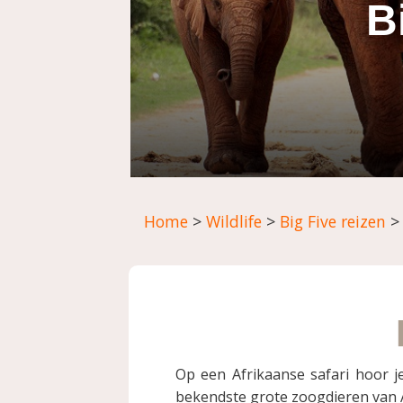
B
Home
>
Wildlife
>
Big Five reizen
Op een Afrikaanse safari hoor je
bekendste grote zoogdieren van Af