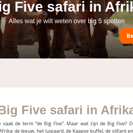
ig Five safari in Afri
Alles wat je wilt weten over big 5 spotten
Be
>
Big Five safari in Afrik
 vaak de term “de Big Five”. Maar wat zijn de Big Five? D
rika: de leeuw, het luipaard, de Kaapse buffel, de olifant 