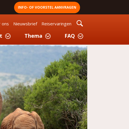
INFO- OF VOORSTEL AANVRAGEN
 ons
Nieuwsbrief
Reiservaringen
t
Thema
FAQ