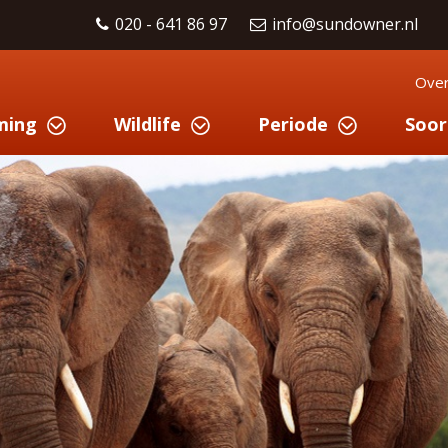
020 - 641 86 97
info@sundowner.nl
Over
ming
Wildlife
Periode
Soor