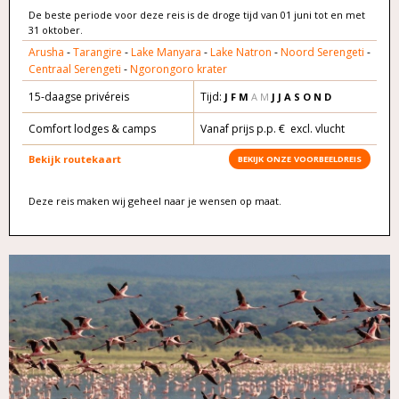
De beste periode voor deze reis is de droge tijd van 01 juni tot en met
31 oktober.
Arusha
-
Tarangire
-
Lake Manyara
-
Lake Natron
-
Noord Serengeti
-
Centraal Serengeti
-
Ngorongoro krater
15-daagse privéreis
Tijd:
J F M
A M
J J A S O N D
Comfort lodges & camps
Vanaf prijs p.p. € excl. vlucht
Bekijk routekaart
BEKIJK ONZE VOORBEELDREIS
Deze reis maken wij geheel naar je wensen op maat.