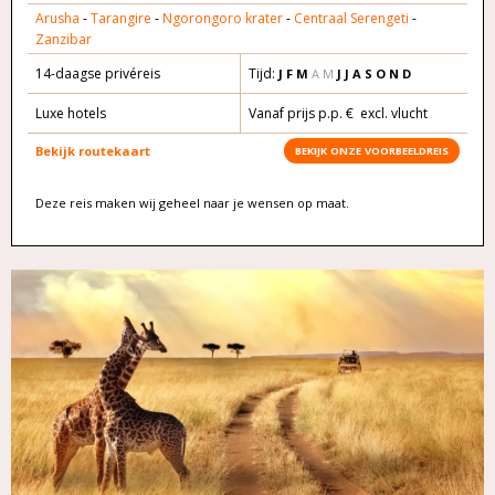
Arusha
-
Tarangire
-
Ngorongoro krater
-
Centraal Serengeti
-
Zanzibar
14-daagse privéreis
Tijd:
J F M
A M
J J A S O N D
Luxe hotels
Vanaf prijs p.p. € excl. vlucht
Bekijk routekaart
BEKIJK ONZE VOORBEELDREIS
Deze reis maken wij geheel naar je wensen op maat.