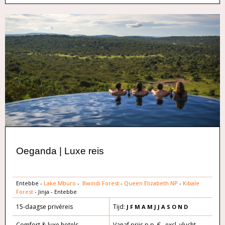
Oeganda | Luxe reis
Entebbe -
Lake Mburo
-
Bwindi Forest
-
Queen Elizabeth NP
-
Kibale
Forest
- Jinja - Entebbe
15-daagse privéreis
Tijd:
J F M A
M J J A S O
N D
Comfort & luxe hotels
Vanaf prijs p.p. € excl. vlucht