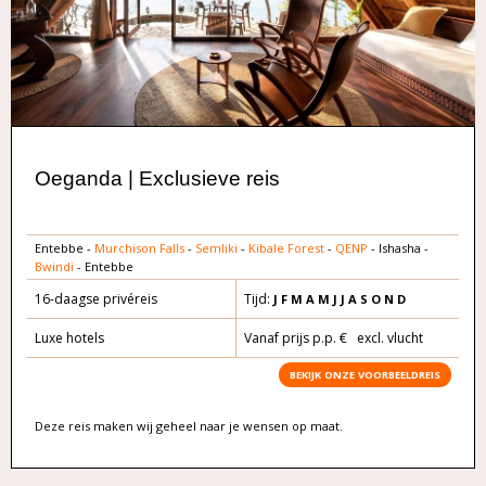
Oeganda | Exclusieve reis
Entebbe -
Murchison Falls
-
Semliki
-
Kibale Forest
-
QENP
- Ishasha -
Bwindi
- Entebbe
16-daagse privéreis
Tijd:
J F M A
M J J A S O
N D
Luxe hotels
Vanaf prijs p.p. € excl. vlucht
BEKIJK ONZE VOORBEELDREIS
Deze reis maken wij geheel naar je wensen op maat.