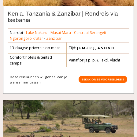
Kenia, Tanzania & Zanzibar | Rondreis via
Isebania
Nairobi -
Lake Nakuru
-
Masai Mara
-
Centraal-Serengeti
-
Ngorongoro krater
-
Zanzibar
13-daagse privéreis op maat
Tijd:
J F M
A M
J J A S O N D
Comfort hotels & tented
Vanaf prijs p. p. € excl. vlucht
camps
Deze reis kunnen wij geheel aan je
BEKIJK ONZE VOORBEELDREIS
wensen aanpassen.