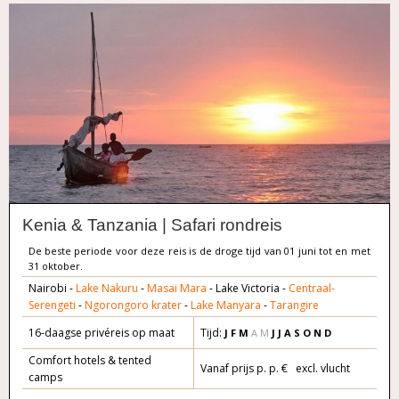
Kenia & Tanzania | Safari rondreis
De beste periode voor deze reis is de droge tijd van 01 juni tot en met
31 oktober.
Nairobi -
Lake Nakuru
-
Masai Mara
- Lake Victoria -
Centraal-
Serengeti
-
Ngorongoro krater
-
Lake Manyara
-
Tarangire
16-daagse privéreis op maat
Tijd:
J F M
A M
J J A S O
N D
Comfort hotels & tented
Vanaf prijs p. p. € excl. vlucht
camps