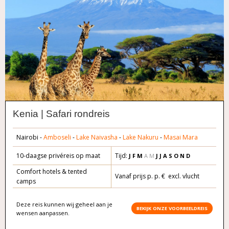
Kenia | Safari rondreis
Nairobi -
Amboseli
-
Lake Naivasha
-
Lake Nakuru
-
Masai Mara
10-daagse privéreis op maat
Tijd:
J F M
A M
J J A S O
N D
Comfort hotels & tented
Vanaf prijs p. p. € excl. vlucht
camps
Deze reis kunnen wij geheel aan je
BEKIJK ONZE VOORBEELDREIS
wensen aanpassen.