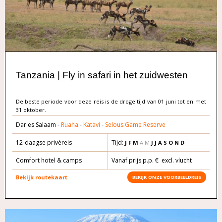
Tanzania | Fly in safari in het zuidwesten
De beste periode voor deze reis is de droge tijd van 01 juni tot en met
31 oktober.
Dar es Salaam -
Ruaha
-
Katavi
-
Selous Game Reserve
12-daagse privéreis
Tijd:
J F M
A M
J J A S O N D
Comfort hotel & camps
Vanaf prijs p.p. € excl. vlucht
Bekijk routekaart
BEKIJK ONZE VOORBEELDREIS