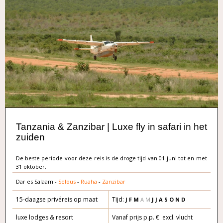
Tanzania & Zanzibar | Luxe fly in safari in het
zuiden
De beste periode voor deze reis is de droge tijd van 01 juni tot en met
31 oktober.
Dar es Salaam -
Selous
-
Ruaha
-
Zanzibar
15-daagse privéreis op maat
Tijd:
J F M
A M
J J A S O N D
luxe lodges & resort
Vanaf prijs p.p. € excl. vlucht