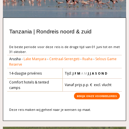
Tanzania | Rondreis noord & zuid
De beste periode voor deze reis is de droge tijd van 01 juni tot en met
31 oktober.
Arusha -
Lake Manyara
-
Centraal-Serengeti
-
Ruaha
-
Selous Game
Reserve
14-daagse privéreis
Tijd:
J F M
A M
J J A S O N D
Comfort hotels & tented
Vanaf prijs p.p. € excl. vlucht
camps
BEKIJK ONZE VOORBEELDREIS
Deze reis maken wij geheel naar je wensen op maat.