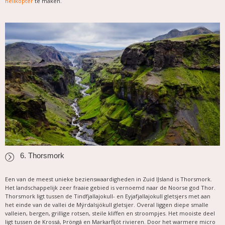
helikopter
te maken.
6. Thorsmork
Een van de meest unieke bezienswaardigheden in Zuid IJsland is Thorsmork.
Het landschappelijk zeer fraaie gebied is vernoemd naar de Noorse god Thor.
Thorsmork ligt tussen de Tindfjallajokull- en Eyjafjallajokull gletsjers met aan
het einde van de vallei de Mýrdalsjökull gletsjer. Overal liggen diepe smalle
valleien, bergen, grillige rotsen, steile kliffen en stroompjes. Het mooiste deel
ligt tussen de Krossá, Þröngá en Markarfljót rivieren. Door het warmere micro