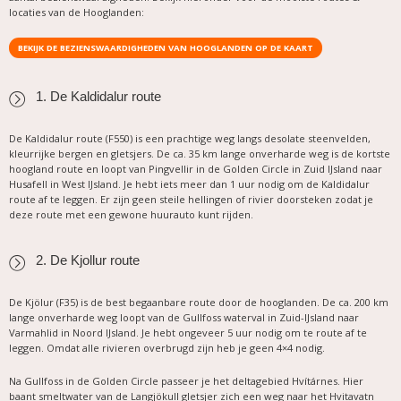
locaties van de Hooglanden:
BEKIJK DE BEZIENSWAARDIGHEDEN VAN HOOGLANDEN OP DE KAART
1. De Kaldidalur route
De Kaldidalur route (F550) is een prachtige weg langs desolate steenvelden,
kleurrijke bergen en gletsjers. De ca. 35 km lange onverharde weg is de kortste
hoogland route en loopt van Pingvellir in de Golden Circle in Zuid IJsland naar
Husafell in West IJsland. Je hebt iets meer dan 1 uur nodig om de Kaldidalur
route af te leggen. Er zijn geen steile hellingen of rivier doorsteken zodat je
deze route met een gewone huurauto kunt rijden.
2. De Kjollur route
De Kjölur (F35) is de best begaanbare route door de hooglanden. De ca. 200 km
lange onverharde weg loopt van de Gullfoss waterval in Zuid-IJsland naar
Varmahlid in Noord IJsland. Je hebt ongeveer 5 uur nodig om te route af te
leggen. Omdat alle rivieren overbrugd zijn heb je geen 4×4 nodig.
Na Gullfoss in de Golden Circle passeer je het deltagebied Hvítárnes. Hier
baant smeltwater van de Langjökull gletsjer zich een weg naar het Hvitavatn