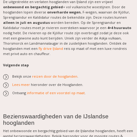
De uitgestrekte en verlaten hooglanden van IJsland zijn een vrijwel
onbewoond en bergachtig gebied
+ vol vulkanische woestijnen. Door de
hooglanden lopen diverse
onverharde wegen
, F-wegen, waarvan de Kjöllur,
Sprengisandur en Kaldidalur routes de bekendste zijn. Deze routes kunnen
alleen in juli en augustus
worden bereden. Op de Sprengisandur en
Kaldidalur routes moet je rivieren oversteken waarvoor je een
4×4 huurauto
nodig hebt. De rivieren op de Kjöllur route zijn overbrugd zodat je deze ook
met een gewone auto kunt berijden. Uniek zijn verder de Askja vulkaan,
Thorsmorck en Landmannalaugar in de zuidelijken hooglanden. Ontdek de
hooglanden met een
fly drive IJsland
reis op maat of met een luxe rondreis
met privé auto en chauffeur.
Volgende stap
Bekijk onze
reizen door de hooglanden
.
Lees meer
hieronder over de Hooglanden.
Ontvang
informatie of een voorstel op maat
.
Bezienswaardigheden van de IJslandse
hooglanden
Het onbewoonde en bergachtig gebied van de IJslandse hooglanden,
heeft een
aantal bezienswaardigheden. Bekijk hieronder voor de mooiste routes &