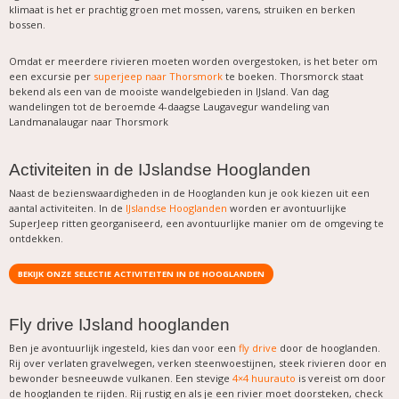
klimaat is het er prachtig groen met mossen, varens, struiken en berken
bossen.
Omdat er meerdere rivieren moeten worden overgestoken, is het beter om
een excursie per
superjeep naar Thorsmork
te boeken. Thorsmorck staat
bekend als een van de mooiste wandelgebieden in IJsland. Van dag
wandelingen tot de beroemde 4-daagse Laugavegur wandeling van
Landmanalaugar naar Thorsmork
Activiteiten in de IJslandse Hooglanden
Naast de bezienswaardigheden in de Hooglanden kun je ook kiezen uit een
aantal activiteiten. In de
IJslandse Hooglanden
worden er avontuurlijke
SuperJeep ritten georganiseerd, een avontuurlijke manier om de omgeving te
ontdekken.
BEKIJK ONZE SELECTIE ACTIVITEITEN IN DE HOOGLANDEN
Fly drive IJsland hooglanden
Ben je avontuurlijk ingesteld, kies dan voor een
fly drive
door de hooglanden.
Rij over verlaten gravelwegen, verken steenwoestijnen, steek rivieren door en
bewonder besneeuwde vulkanen. Een stevige
4×4 huurauto
is vereist om door
de hooglanden te rijden. Rij rustig en als je een rivier moet doorsteken, check