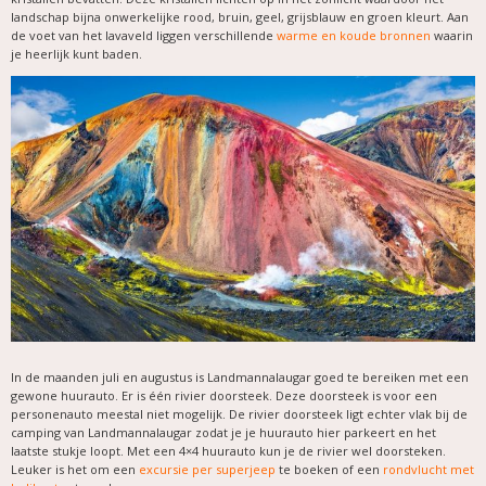
landschap bijna onwerkelijke rood, bruin, geel, grijsblauw en groen kleurt. Aan
de voet van het lavaveld liggen verschillende
warme en koude bronnen
waarin
je heerlijk kunt baden.
In de maanden juli en augustus is Landmannalaugar goed te bereiken met een
gewone huurauto. Er is één rivier doorsteek. Deze doorsteek is voor een
personenauto meestal niet mogelijk. De rivier doorsteek ligt echter vlak bij de
camping van Landmannalaugar zodat je je huurauto hier parkeert en het
laatste stukje loopt. Met een 4×4 huurauto kun je de rivier wel doorsteken.
Leuker is het om een
excursie per superjeep
te boeken of een
rondvlucht met