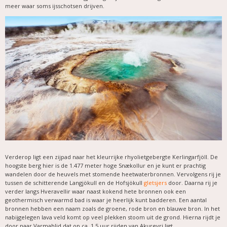
meer waar soms ijsschotsen drijven.
Verderop ligt een zijpad naar het kleurrijke rhyolietgebergte Kerlingarfjöll. De
hoogste berg hier is de 1.477 meter hoge Snækollur en je kunt er prachtig
wandelen door de heuvels met stomende heetwaterbronnen. Vervolgens rij je
tussen de schitterende Langjökull en de Hofsjökull
gletsjers
door. Daarna rij je
verder langs Hveravellir waar naast kokend hete bronnen ook een
geothermisch verwarmd bad is waar je heerlijk kunt badderen. Een aantal
bronnen hebben een naam zoals de groene, rode bron en blauwe bron. In het
nabijgelegen lava veld komt op veel plekken stoom uit de grond. Hierna rijdt je
door naar Varmahlid dat op ca. 1,5 uur rijden van Akureyri ligt.