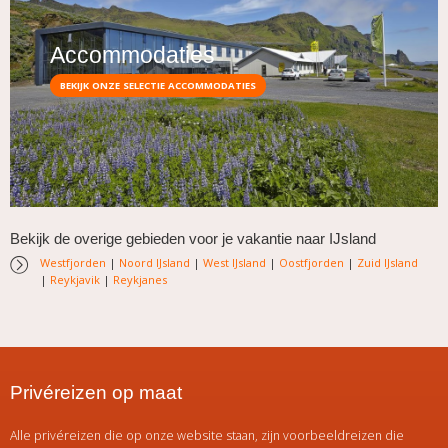
Accommodaties
BEKIJK ONZE SELECTIE ACCOMMODATIES
Bekijk de overige gebieden voor je vakantie naar IJsland
Westfjorden
|
Noord IJsland
|
West IJsland
|
Oostfjorden
|
Zuid IJsland
|
Reykjavik
|
Reykjanes
Privéreizen op maat
Alle privéreizen die op onze website staan, zijn voorbeeldreizen die