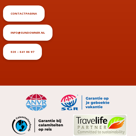
CONTACTPAGINA
INFO@SUNDOWNER.NL
020 – 641 86 97