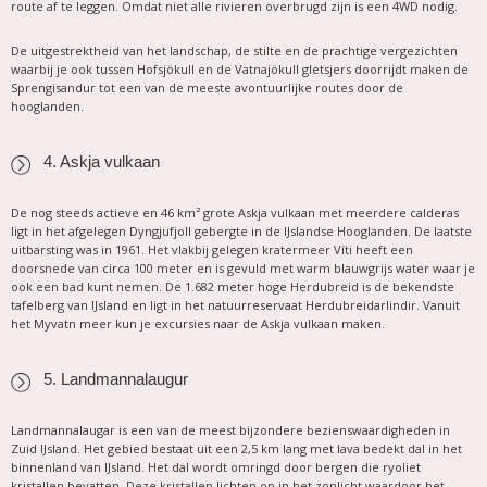
route af te leggen. Omdat niet alle rivieren overbrugd zijn is een 4WD nodig.
De uitgestrektheid van het landschap, de stilte en de prachtige vergezichten
waarbij je ook tussen Hofsjökull en de Vatnajökull gletsjers doorrijdt maken de
Sprengisandur tot een van de meeste avontuurlijke routes door de
hooglanden.
4. Askja vulkaan
De nog steeds actieve en 46 km² grote Askja vulkaan met meerdere calderas
ligt in het afgelegen Dyngjufjoll gebergte in de IJslandse Hooglanden. De laatste
uitbarsting was in 1961. Het vlakbij gelegen kratermeer Víti heeft een
doorsnede van circa 100 meter en is gevuld met warm blauwgrijs water waar je
ook een bad kunt nemen. De 1.682 meter hoge Herdubreid is de bekendste
tafelberg van IJsland en ligt in het natuurreservaat Herdubreidarlindir. Vanuit
het Myvatn meer kun je excursies naar de Askja vulkaan maken.
5. Landmannalaugur
Landmannalaugar is een van de meest bijzondere bezienswaardigheden in
Zuid IJsland. Het gebied bestaat uit een 2,5 km lang met lava bedekt dal in het
binnenland van IJsland. Het dal wordt omringd door bergen die ryoliet
kristallen bevatten. Deze kristallen lichten op in het zonlicht waardoor het