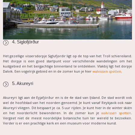
4.
Siglofjörður
Het gezellige vissersdorpje Siglufjordir ligt op de top van het Troll schiereiland.
Het dorpje is een goed startpunt voor verschillende wandelingen om het
kustgebied en het bergachtige binnenland te ontdekken. Vlakbij ligt het dorpje
Dalvik. Een vogelrijk gebied en in de zomer kun je hier
walvissen spotten
.
5. Akureyri
Akureyri ligt aan de Eyjafjörður en is de 4e stad van IJsland. De stad wordt ook
wel de hoofdstad van het noorden genoemd. Je kunt vanaf Reykjavik ook naar
Akureyri vliegen. Dit bespaart je ca. 5 uur rijden. Je kunt hier in de winter
skiën
en het noorderlicht bewonderen. In de zomer kun je
walvissen spotten
.
Vergeet niet de meest noordelijke botanische tuin ter wereld te bezoeken.
Verder is er een prachtige kerk en een museum voor moderne kunst.