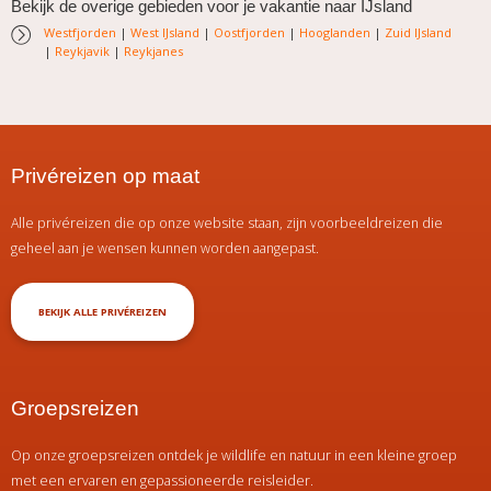
Bekijk de overige gebieden voor je vakantie naar IJsland
Westfjorden
|
West IJsland
|
Oostfjorden
|
Hooglanden
|
Zuid IJsland
|
Reykjavik
|
Reykjanes
Privéreizen op maat
Alle privéreizen die op onze website staan, zijn voorbeeldreizen die
geheel aan je wensen kunnen worden aangepast.
BEKIJK ALLE PRIVÉREIZEN
Groepsreizen
Op onze groepsreizen ontdek je wildlife en natuur in een kleine groep
met een ervaren en gepassioneerde reisleider.