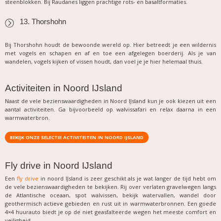
steenblokken. Bij Raudanes liggen prachtige rots- en basaltformaties.
13. Thorshohn
Bij Thorshohn houdt de bewoonde wereld op. Hier betreedt je een wildernis
met vogels en schapen en af en toe een afgelegen boerderij. Als je van
wandelen, vogels kijken of vissen houdt, dan voel je je hier helemaal thuis.
Activiteiten in Noord IJsland
Naast de vele bezienswaardigheden in Noord IJsland kun je ook kiezen uit een
aantal activiteiten. Ga bijvoorbeeld op walvissafari en relax daarna in een
warmwaterbron.
BEKIJK ONZE SELECTIE ACTIVITEITEN IN NOORD IJSLAND
Fly drive in Noord IJsland
Een
fly drive
in noord IJsland is zeer geschikt als je wat langer de tijd hebt om
de vele bezienswaardigheden te bekijken. Rij over verlaten gravelwegen langs
de Atlantische oceaan, spot walvissen, bekijk watervallen, wandel door
geothermisch actieve gebieden en rust uit in warmwaterbronnen. Een goede
4×4 huurauto biedt je op de niet geasfalteerde wegen het meeste comfort en
veiligheid.