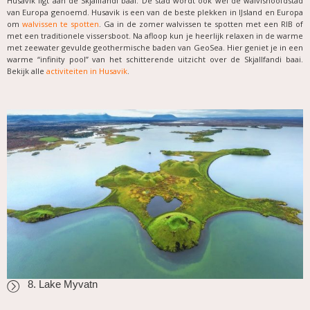
Husavik ligt aan de Skjallfandi baai. De stad wordt ook wel de walvishoofdstad
van Europa genoemd. Husavik is een van de beste plekken in IJsland en Europa
om
walvissen te spotten
. Ga in de zomer walvissen te spotten met een RIB of
met een traditionele vissersboot. Na afloop kun je heerlijk relaxen in de warme
met zeewater gevulde geothermische baden van GeoSea. Hier geniet je in een
warme “infinity pool” van het schitterende uitzicht over de Skjallfandi baai.
Bekijk alle
activiteiten in Husavik
.
8. Lake Myvatn