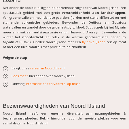
IJsland
Net onder de poolcirkel liggen de bezienswaardigheden van Noord IJsland. Een
spectaculair gebied met een
grote verscheidenheid aan landschappen
.
Van groene valleien met IJslandse paarden, fjorden met steile kliffen tot en met
stomende vulkanische gebieden. Bewonder de Detifoss en Godafoss
watervallen en wandel door de groene Asbyrgi kloof. Spot vogels bij het Myvatn
meer en maak een
walvisexcursie
vanuit Husavik of Akureyri. Bewonder in de
winter het
noorderlicht
en relax in de warme geothermische baden by
Myvatn of Husavik. Ontdek Noord IJsland met een
fly drive IJsland
reis op maat
of met een luxe rondreis met privé auto en chauffeur.
Volgende stap
Bekijk onze
reizen in Noord IJsland
.
Lees meer
hieronder over Noord-IJsland.
Ontvang
informatie of een voorstel op maat
.
Bezienswaardigheden van Noord IJsland
Noord IJsland heeft een enorme diversiteit aan natuurgebieden &
bezienswaardigheden. Bekijk hieronder voor de mooiste plekjes voor een
aantal dagen in Noord IJsland: