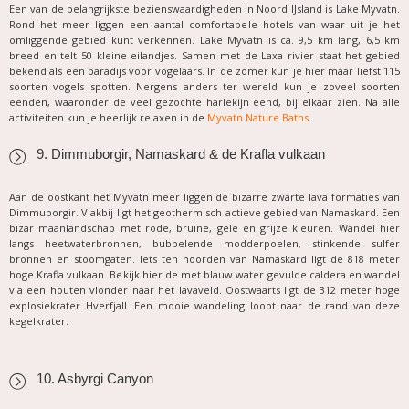
Een van de belangrijkste bezienswaardigheden in Noord IJsland is Lake Myvatn.
Rond het meer liggen een aantal comfortabele hotels van waar uit je het
omliggende gebied kunt verkennen. Lake Myvatn is ca. 9,5 km lang, 6,5 km
breed en telt 50 kleine eilandjes. Samen met de Laxa rivier staat het gebied
bekend als een paradijs voor vogelaars. In de zomer kun je hier maar liefst 115
soorten vogels spotten. Nergens anders ter wereld kun je zoveel soorten
eenden, waaronder de veel gezochte harlekijn eend, bij elkaar zien. Na alle
activiteiten kun je heerlijk relaxen in de
Myvatn Nature Baths
.
9. Dimmuborgir, Namaskard & de Krafla vulkaan
Aan de oostkant het Myvatn meer liggen de bizarre zwarte lava formaties van
Dimmuborgir. Vlakbij ligt het geothermisch actieve gebied van Namaskard. Een
bizar maanlandschap met rode, bruine, gele en grijze kleuren. Wandel hier
langs heetwaterbronnen, bubbelende modderpoelen, stinkende sulfer
bronnen en stoomgaten. Iets ten noorden van Namaskard ligt de 818 meter
hoge Krafla vulkaan. Bekijk hier de met blauw water gevulde caldera en wandel
via een houten vlonder naar het lavaveld. Oostwaarts ligt de 312 meter hoge
explosiekrater Hverfjall. Een mooie wandeling loopt naar de rand van deze
kegelkrater.
10. Asbyrgi Canyon