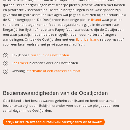
fjorden, steile berghellingen met scherpe pieken, groene valleien met bossen
en pittoreske vissersdorpjes. De steile berghellingen in de Oost fjorden zijn
gevormd uit grote aantallen lavalagen wat je goed kunt zien bij de Breiðdalur &
de Súlur bergtoppen. De Oostfjorden is de enige plek in
IJsland
waar je wilde
rendieren kunt tegenkomen. Voor papegaaiduikers ga je in de zomer naar
Borgarfjörður Eystri of het eiland Papey. Voor wandelaars zijn de Oostfjorden
een waar paradijs met eindeloze mogelijkheden voor kortere of langere
wandelingen. Ontdek de Oostfjorden met een
fly drive IJsland
reis op maat of
voor een luxe rondreis met privé auto en chauffeur.
Bekijk onze
reizen in de Oostfjorden
.
Lees meer
hieronder over de Oostfjorden.
Ontvang
informatie of een voorstel op maat
.
Bezienswaardigheden van de Oostfjorden
Oost IJsland is het best bewaarde geheim van IJsland en
heeft een aantal
bezienswaardigheden. Bekijk hieronder voor de mooiste plekjes voor een
aantal dagen in de Oostfjorden:
BEKIJK DE BEZIENSWAARDIGHEDEN VAN OOSTFJORDEN OP DE KAART