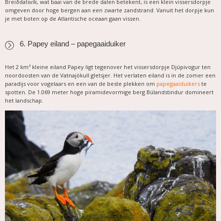
Breiðdalsvík, wat baai van de brede dalen betekent, is een klein vissersdorpje
omgeven door hoge bergen aan een zwarte zandstrand. Vanuit het dorpje kun
je met boten op de Atlantische oceaan gaan vissen.
6. Papey eiland – papegaaiduiker
Het 2 km² kleine eiland Papey ligt tegenover het vissersdorpje Djúpivogur ten
noordoosten van de Vatnajökull gletsjer. Het verlaten eiland is in de zomer een
paradijs voor vogelaars en een van de beste plekken om
papegaaiduikers
te
spotten. De 1.069 meter hoge piramidevormige berg Búlandstindur domineert
het landschap.