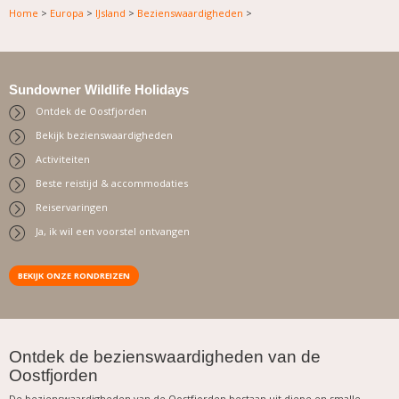
Home
>
Europa
>
IJsland
>
Bezienswaardigheden
>
Sundowner Wildlife Holidays
Ontdek de Oostfjorden
Bekijk bezienswaardigheden
Activiteiten
Beste reistijd & accommodaties
Reiservaringen
Ja, ik wil een voorstel ontvangen
BEKIJK ONZE RONDREIZEN
.
Ontdek de bezienswaardigheden van de
Oostfjorden
De bezienswaardigheden van de Oostfjorden bestaan uit diepe en smalle