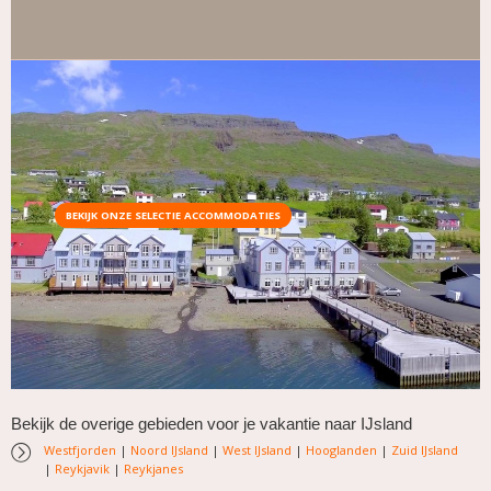
BEKIJK ONZE SELECTIE ACCOMMODATIES
Bekijk de overige gebieden voor je vakantie naar IJsland
Westfjorden
|
Noord IJsland
|
West IJsland
|
Hooglanden
|
Zuid IJsland
|
Reykjavik
|
Reykjanes