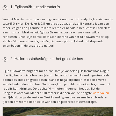
1. Egilsstaðir – rendiersafari’s
Van het Myvatn meer rij nje in ongeveer 2 uur naar het stadje Egilsstaðir aan de
Lagarfljót rivier. De rivier is 2,5 km breed zodat er eigenlijk sprake is van een
meer. Volgens de IJslandse folklore leeft hier net als in het Schotse Loch Ness
een monster. Maak vanuit Egilsstaðir een excursie op zoek naar wilde
rendieren. Uniek zijn de Vök Baths aan de rand van het Urriðavatn-meer, op
slechts 5 kilometer van Egilsstaðir, De enige plek in IJsland met drijvende
zwembaden in de ongerepte natuur!
2. Hallormsstaðaskógur – het grootste bos
Rij je zuidwaarts langs het meer, dan kom je vanzelf bij Hallormsstaðaskógur.
Hier ligt het grootste bos van IJsland. Het landschap van IJsland is grotendeels
boomloos, dus zo’n groot bos in IJsland is nogal bijzonder. Er lopen diverse
wandelpaden door het bos. Onderweg kom je heldere beekjes tegen waaruit
je zelfs kunt drinken. Op slechts 10 minuten rijden van het bos, ligt de
Hengifoss waterval. Met zijn 118 meter is dit één van de hoogste
watervallen
van IJsland. Langs de kust van Oost IJsland liggen diverse smalle en bredere
fjorden omzoomd door steile wanden en pittoreske vissersdorpjes.