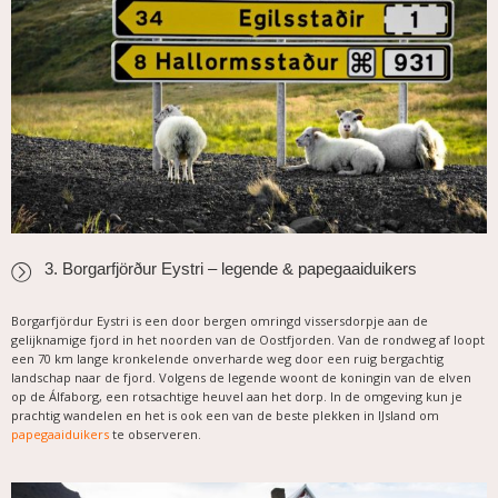
3. Borgarfjörður Eystri – legende & papegaaiduikers
Borgarfjördur Eystri is een door bergen omringd vissersdorpje aan de
gelijknamige fjord in het noorden van de Oostfjorden. Van de rondweg af loopt
een 70 km lange kronkelende onverharde weg door een ruig bergachtig
landschap naar de fjord. Volgens de legende woont de koningin van de elven
op de Álfaborg, een rotsachtige heuvel aan het dorp. In de omgeving kun je
prachtig wandelen en het is ook een van de beste plekken in IJsland om
papegaaiduikers
te observeren.