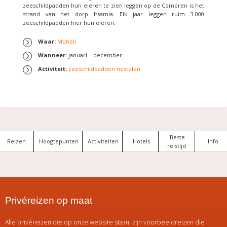
zeeschildpadden hun eieren te zien leggen op de Comoren is het
strand van het dorp Itsamia. Elk jaar leggen ruim 3.000
zeeschildpadden hier hun eieren.
Waar:
Moheli
Wanneer:
januari – december
Activiteit:
zeeschildpadden nestelen
Beste
Reizen
Hoogtepunten
Activiteiten
Hotels
Info
reistijd
Privéreizen op maat
Alle privéreizen die op onze website staan, zijn voorbeeldreizen die