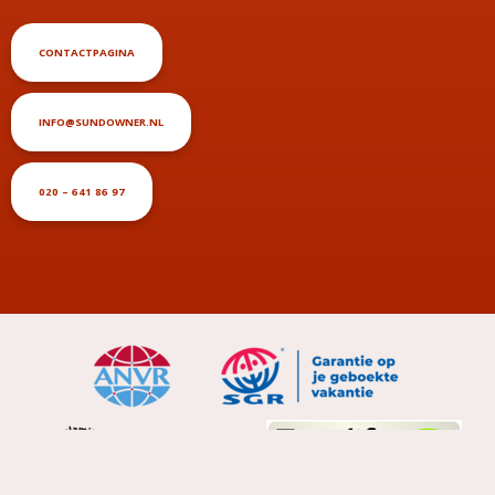
CONTACTPAGINA
INFO@SUNDOWNER.NL
020 – 641 86 97