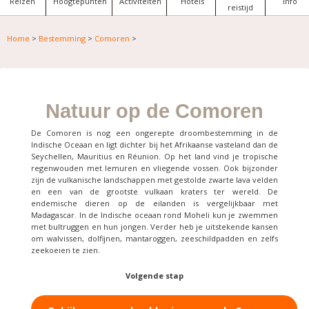
Reizen
Hoogtepunten
Activiteiten
Hotels
Info
reistijd
Home
>
Bestemming
>
Comoren
>
Natuur op de Comoren
De Comoren is nog een ongerepte droombestemming in de
Indische Oceaan en ligt dichter bij het Afrikaanse vasteland dan de
Seychellen, Mauritius en Réunion. Op het land vind je tropische
regenwouden met lemuren en vliegende vossen. Ook bijzonder
zijn de vulkanische landschappen met gestolde zwarte lava velden
en een van de grootste vulkaan kraters ter wereld. De
endemische dieren op de eilanden is vergelijkbaar met
Madagascar. In de Indische oceaan rond Moheli kun je zwemmen
met bultruggen en hun jongen. Verder heb je uitstekende kansen
om walvissen, dolfijnen, mantaroggen, zeeschildpadden en zelfs
zeekoeien te zien.
Volgende stap