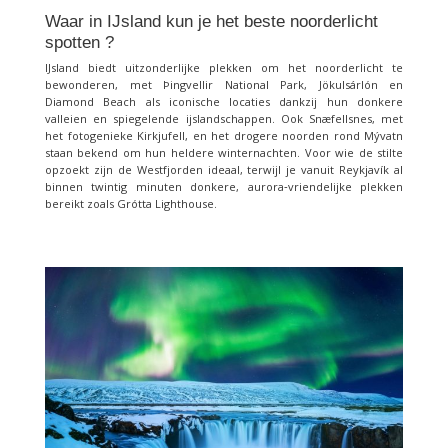
Waar in IJsland kun je het beste noorderlicht
spotten ?
IJsland biedt uitzonderlijke plekken om het noorderlicht te
bewonderen, met Þingvellir National Park, Jökulsárlón en
Diamond Beach als iconische locaties dankzij hun donkere
valleien en spiegelende ijslandschappen. Ook Snæfellsnes, met
het fotogenieke Kirkjufell, en het drogere noorden rond Mývatn
staan bekend om hun heldere winternachten. Voor wie de stilte
opzoekt zijn de Westfjorden ideaal, terwijl je vanuit Reykjavík al
binnen twintig minuten donkere, aurora‑vriendelijke plekken
bereikt zoals Grótta Lighthouse.