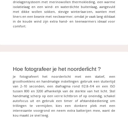
drielagensysteem met merinowollen thermokleding, een warme
isolatielaag en een wind‑ en waterdichte buitenlaag, aangevuld
met dikke wollen sokken, stevige winterlaarzen, wanten met
liners en een beanie met neckwarmer; omdat je vaak lang stilstaat
in de koude wind zijn extra hand‑ en teenwarmers ideaal voor
comfort.
Hoe fotografeer je het noorderlicht ?
Je fotografeert het noorderlicht met een statief, een
groothoeklens en handmatige instellingen: gebruik een sluitertijd
van 2–10 seconden, een diafragma rond f/2.8–f/4 en een ISO
tussen 800 en 3200 afhankelijk van de sterkte van het licht. Stel
handmatig scherp op een verre lichtbron of op oneindig, schakel
autofocus uit en gebruik een timer of afstandsbediening om
trillingen te vermijden; kies een donkere plek met een
interessante voorgrond en neem extra batterijen mee, want de
kou maakt ze snel leeg.