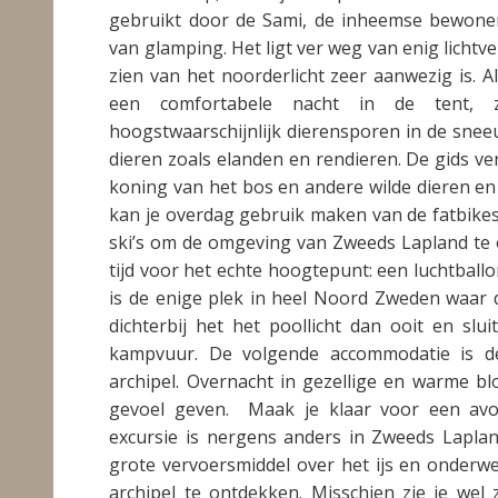
gebruikt door de Sami, de inheemse bewone
van glamping. Het ligt ver weg van enig lichtv
zien van het noorderlicht zeer aanwezig is. A
een comfortabele nacht in de tent, 
hoogstwaarschijnlijk dierensporen in de sneeu
dieren zoals elanden en rendieren. De gids v
koning van het bos en andere wilde dieren en
kan je overdag gebruik maken van de fatbike
ski’s om de omgeving van Zweeds Lapland te 
tijd voor het echte hoogtepunt: een luchtballo
is de enige plek in heel Noord Zweden waar d
dichterbij het het poollicht dan ooit en sluit
kampvuur. De volgende accommodatie is 
archipel. Overnacht in gezellige en warme bl
gevoel geven. Maak je klaar voor een avo
excursie is nergens anders in Zweeds Laplan
grote vervoersmiddel over het ijs en onderwe
archipel te ontdekken. Misschien zie je we