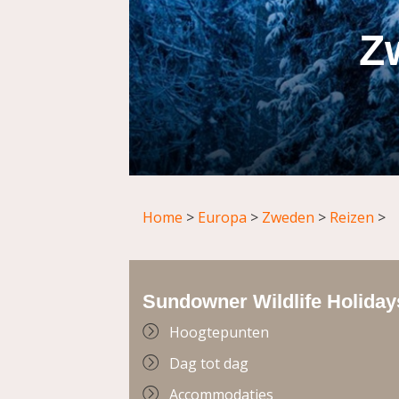
Z
Home
>
Europa
>
Zweden
>
Reizen
>
Sundowner Wildlife Holiday
Hoogtepunten
Dag tot dag
Accommodaties