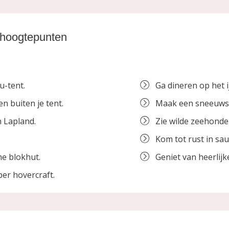
 hoogtepunten
u-tent.
Ga dineren op het ij
n buiten je tent.
Maak een sneeuws
n Lapland.
Zie wilde zeehonde
Kom tot rust in sa
me blokhut.
Geniet van heerlijk
er hovercraft.