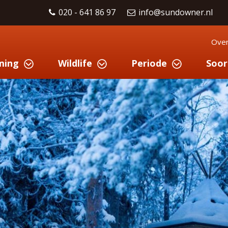
020 - 641 86 97
info@sundowner.nl
Over
ming
Wildlife
Periode
Soor