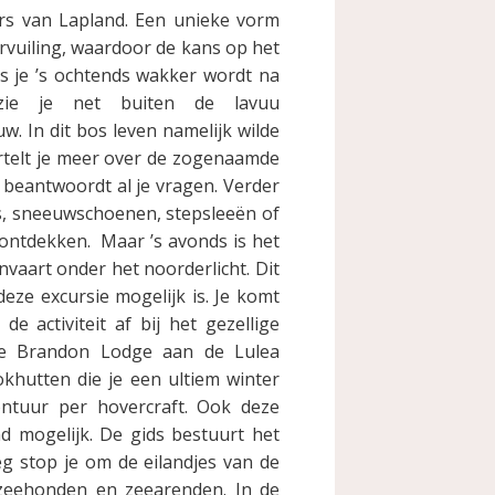
rs van Lapland. Een unieke vorm
ervuiling, waardoor de kans op het
ls je ’s ochtends wakker wordt na
zie je net buiten de lavuu
w. In dit bos leven namelijk wilde
ertelt je meer over de zogenaamde
 beantwoordt al je vragen. Verder
s, sneeuwschoenen, stepsleeën of
ontdekken. Maar ’s avonds is het
nvaart onder het noorderlicht. Dit
eze excursie mogelijk is. Je komt
 de activiteit af bij het gezellige
de Brandon Lodge aan de Lulea
okhutten die je een ultiem winter
ntuur per hovercraft. Ook deze
d mogelijk. De gids bestuurt het
g stop je om de eilandjes van de
l zeehonden en zeearenden. In de