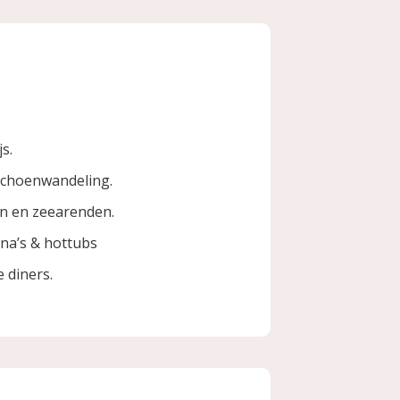
s.
choenwandeling.
n en zeearenden.
una’s & hottubs
e diners.