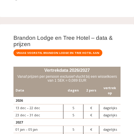
Brandon Lodge en Tree Hotel – data &
prijzen
VRAAG VOORSTEL BRANDON LODGE EN TREE HOTEL AAN
Vertrekdata 2026/2027
Vanaf prijzen per persoon exclusief vlucht bij een wisselkoers
van 1 SEK = 0,089 EUR
vertrek
Data
dagen
2 pers
op
2026
13 dec – 22 dec
5
€
dagelijks
23 dec – 31 dec
5
€
dagelijks
2027
01 jan – 05 jan
5
€
dagelijks