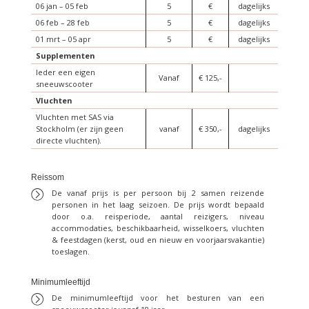
06 jan – 05 feb
5
€
dagelijks
06 feb – 28 feb
5
€
dagelijks
01 mrt – 05 apr
5
€
dagelijks
Supplementen
Ieder een eigen
Vanaf
€ 125,-
sneeuwscooter
Vluchten
Vluchten met SAS via
Stockholm (er zijn geen
vanaf
€ 350,-
dagelijks
directe vluchten).
Reissom
De vanaf prijs is per persoon bij 2 samen reizende
personen in het laag seizoen. De prijs wordt bepaald
door o.a. reisperiode, aantal reizigers, niveau
accommodaties, beschikbaarheid, wisselkoers, vluchten
& feestdagen (kerst, oud en nieuw en voorjaarsvakantie)
toeslagen.
Minimumleeftijd
De minimumleeftijd voor het besturen van een