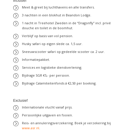
Inclusief
Meet & greet bij luchthavens en alle transfers.
3 nachten in een blokhut in Beandon Lodge.
1 nacht in Treehotel Zweden in de “Dragonfly” incl. privé
douche en toilet in de boomhut.
Verblijf op basis van vol pension.
Husky safari op eigen slede ca. 1,5 uur.
Sneeuwscooter safari op gedeelde scooter ca. 2 uur.
Informatiepakket.
Services en logistieke dienstverlening.
Bijdrage SGR €5,- per persoon.
Bijdrage Calamiteitenfonds á €2,50 per boeking.
Exclusief
Internationale vlucht vanaf prijs.
Persoonlijke uitgaven en fooien.
Reis- en annuleringsverzekering. Boek je verzekering bij
www.asr.nl
.