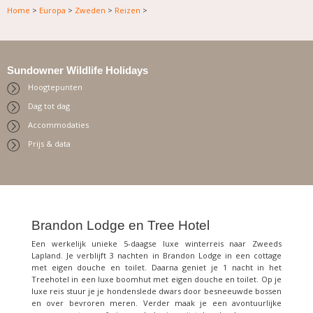
Home
>
Europa
>
Zweden
>
Reizen
>
Sundowner Wildlife Holidays
Hoogtepunten
Dag tot dag
Accommodaties
Prijs & data
Brandon Lodge en Tree Hotel
Een werkelijk unieke 5-daagse luxe winterreis naar Zweeds
Lapland. Je verblijft 3 nachten in Brandon Lodge in een cottage
met eigen douche en toilet. Daarna geniet je 1 nacht in het
Treehotel in een luxe boomhut met eigen douche en toilet. Op je
luxe reis stuur je je hondenslede dwars door besneeuwde bossen
en over bevroren meren. Verder maak je een avontuurlijke