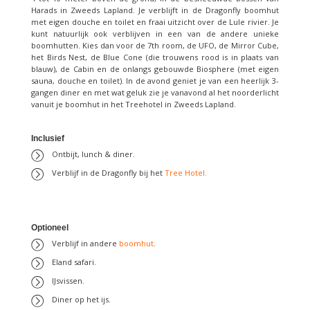
Harads in Zweeds Lapland. Je verblijft in de Dragonfly boomhut
met eigen douche en toilet en fraai uitzicht over de Lule rivier. Je
kunt natuurlijk ook verblijven in een van de andere unieke
boomhutten. Kies dan voor de 7th room, de UFO, de Mirror Cube,
het Birds Nest, de Blue Cone (die trouwens rood is in plaats van
blauw), de Cabin en de onlangs gebouwde Biosphere (met eigen
sauna, douche en toilet). In de avond geniet je van een heerlijk 3-
gangen diner en met wat geluk zie je vanavond al het noorderlicht
vanuit je boomhut in het Treehotel in Zweeds Lapland.
Inclusief
Ontbijt, lunch & diner.
Verblijf in de Dragonfly bij het
Tree Hotel.
Optioneel
Verblijf in andere
boomhut
.
Eland safari.
IJsvissen.
Diner op het ijs.