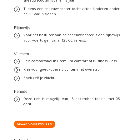
sneeuwscooter is vanaf 18 jaar.
Tijdens een sneeuwscooter tocht zitten kinderen onder
de 10 jaar in sleeën.
Rijbewijs
Voor het besturen van de sneeuwscooter is een rijbewijs
voor voertuigen vanaf 125 CC vereist.
Vluchten
Reis comfortabel in Premium comfort of Business Class.
Kies voor goedkopere vluchten met overstap.
Boek zelf je vlucht.
Periode
Deze reis is mogelijk van 13 december tot en met 05
april.
VRAAG VOORSTEL AAN