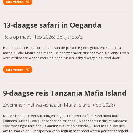
LEES VERDER
13-daagse safari in Oeganda
Reis op maat (feb 2026) Bekijk foto's!
Heel mooie reis, de combinatie van de parken is goed gekozen. Een extra
nacht in Lake Mburo had mogelijks nog wat meer rust gegeven. De lange ritten
over Afrikaanse wegen (verbindingen tussen lodges) wegen ook wel door.
LEES VERDER
9-daagse reis Tanzania Mafia Island
Zwemmen met walvishaaien Mafia Island (feb 2026)
De reis heeft alle verwachtingen ingelost en overtroffen. Heel mooi hotel
(Butiama Bustina), excellente service: vriendelijk, aandacht (inclusief aandacht
voor voedingsallergieën), planning excursies, netheid.... Heel mooie locaties
om te snorkelen. Transporten van vliegtuig naar hotel waren perfect geregeld.