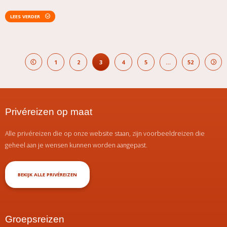
LEES VERDER
1
2
3
4
5
…
52
Privéreizen op maat
Alle privéreizen die op onze website staan, zijn voorbeeldreizen die
geheel aan je wensen kunnen worden aangepast.
BEKIJK ALLE PRIVÉREIZEN
Groepsreizen