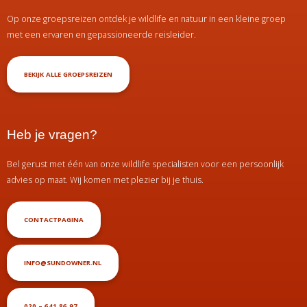
Op onze groepsreizen ontdek je wildlife en natuur in een kleine groep
met een ervaren en gepassioneerde reisleider.
BEKIJK ALLE GROEPSREIZEN
Heb je vragen?
Bel gerust met één van onze wildlife specialisten voor een persoonlijk
advies op maat. Wij komen met plezier bij je thuis.
CONTACTPAGINA
INFO@SUNDOWNER.NL
020 – 641 86 97