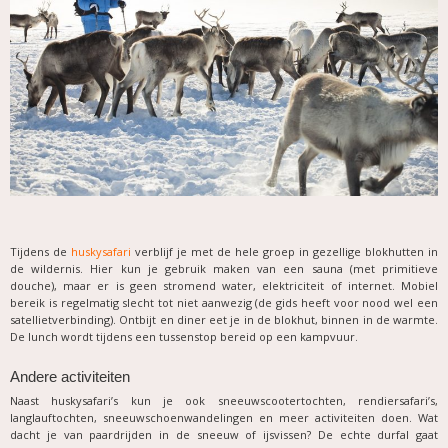
Tijdens de
huskysafari
verblijf je met de hele groep in gezellige blokhutten in
de wildernis. Hier kun je gebruik maken van een sauna (met primitieve
douche), maar er is geen stromend water, elektriciteit of internet. Mobiel
bereik is regelmatig slecht tot niet aanwezig (de gids heeft voor nood wel een
satellietverbinding). Ontbijt en diner eet je in de blokhut, binnen in de warmte.
De lunch wordt tijdens een tussenstop bereid op een kampvuur.
Andere activiteiten
Naast huskysafari’s kun je ook sneeuwscootertochten, rendiersafari’s,
langlauftochten, sneeuwschoenwandelingen en meer activiteiten doen. Wat
dacht je van paardrijden in de sneeuw of ijsvissen? De echte durfal gaat