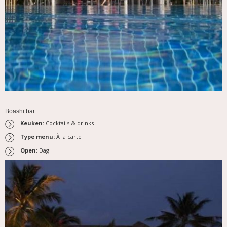
Boashi bar
Keuken:
Cocktails & drinks
Type menu:
À la carte
Open:
Dag