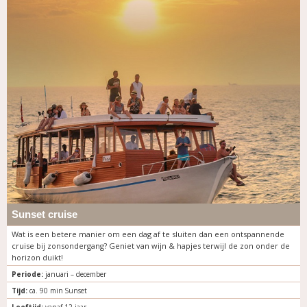
Sunset cruise
Wat is een betere manier om een ​​dag af te sluiten dan een ontspannende
cruise bij zonsondergang? Geniet van wijn & hapjes terwijl de zon onder de
horizon duikt!
Periode:
januari – december
Tijd:
ca. 90 min Sunset
Leeftijd:
vanaf 12 jaar