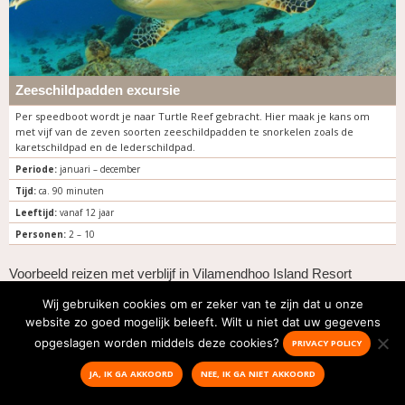
Zeeschildpadden excursie
Per speedboot wordt je naar Turtle Reef gebracht. Hier maak je kans om
met vijf van de zeven soorten zeeschildpadden te snorkelen zoals de
karetschildpad en de lederschildpad.
Periode:
januari – december
Tijd:
ca. 90 minuten
Leeftijd:
vanaf 12 jaar
Personen:
2 – 10
Voorbeeld reizen met verblijf in Vilamendhoo Island Resort
Bekijk
hier
onze voorbeeldreizen met een verblijf in Vilamendhoo. Wordt er
Wij gebruiken cookies om er zeker van te zijn dat u onze
geen reis getoond, neem dan
contact
met ons op voor jouw reis op maat met
website zo goed mogelijk beleeft. Wilt u niet dat uw gegevens
verblijf in deze comfortabele resort.
opgeslagen worden middels deze cookies?
PRIVACY POLICY
Combineer Vilamendhoo Island Resort met andere bijzondere
JA, IK GA AKKOORD
NEE, IK GA NIET AKKOORD
accommodaties