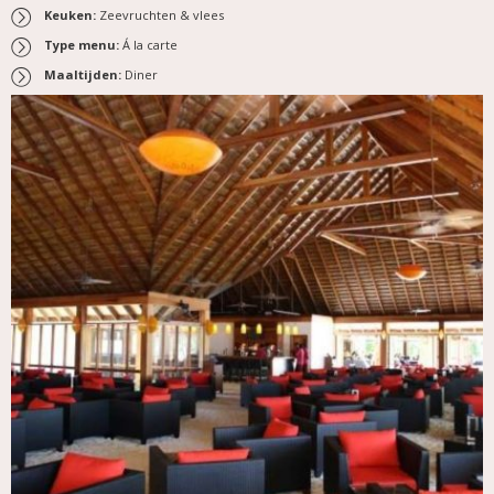
Keuken:
Zeevruchten & vlees
Type menu:
Á la carte
Maaltijden:
Diner