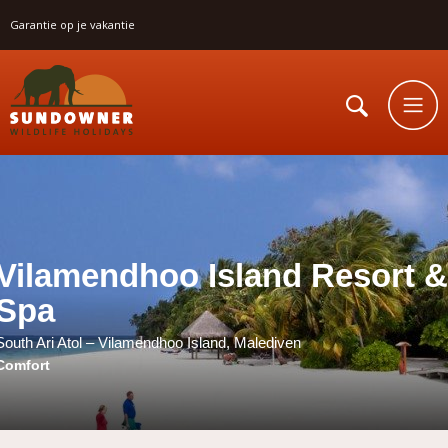
Garantie op je vakantie
Vilamendhoo Island Resort &
Spa
South Ari Atol – Vilamendhoo Island, Malediven
Comfort