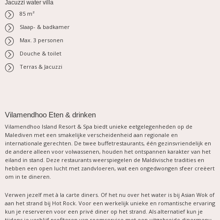
Jacuzzi water villa
85 m²
Slaap- & badkamer
Max. 3 personen
Douche & toilet
Terras & Jacuzzi
Vilamendhoo Eten & drinken
Vilamendhoo Island Resort & Spa biedt unieke eetgelegenheden op de
Malediven met een smakelijke verscheidenheid aan regionale en
internationale gerechten. De twee buffetrestaurants, één gezinsvriendelijk en
de andere alleen voor volwassenen, houden het ontspannen karakter van het
eiland in stand. Deze restaurants weerspiegelen de Maldivische tradities en
hebben een open lucht met zandvloeren, wat een ongedwongen sfeer creëert
om in te dineren.
Verwen jezelf met à la carte diners. Of het nu over het water is bij Asian Wok of
aan het strand bij Hot Rock. Voor een werkelijk unieke en romantische ervaring
kun je reserveren voor een privé diner op het strand. Als alternatief kun je
tijdens je verblijf profiteren van roomservice met een uitgebreide dinermenu