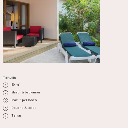
Tuinvilla
50 m²
Slaap- & badkamer
Max. 2 personen
Douche & toilet
Terras