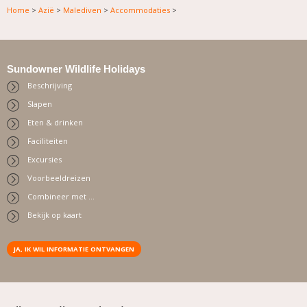
Home
>
Azië
>
Malediven
>
Accommodaties
>
Sundowner Wildlife Holidays
Beschrijving
Slapen
Eten & drinken
Faciliteiten
Excursies
Voorbeeldreizen
Combineer met …
Bekijk op kaart
JA, IK WIL INFORMATIE ONTVANGEN
.