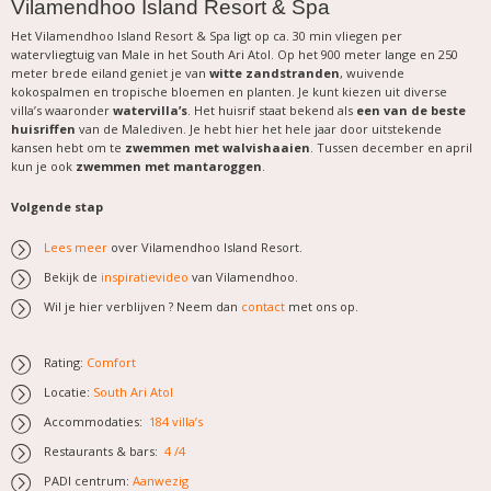
Vilamendhoo Island Resort & Spa
Het Vilamendhoo Island Resort & Spa ligt op ca. 30 min vliegen per
watervliegtuig van Male in het South Ari Atol. Op het 900 meter lange en 250
meter brede eiland geniet je van
witte zandstranden
, wuivende
kokospalmen en tropische bloemen en planten. Je kunt kiezen uit diverse
villa’s waaronder
watervilla’s
. Het huisrif staat bekend als
een van de beste
huisriffen
van de Malediven. Je hebt hier het hele jaar door uitstekende
kansen hebt om te
zwemmen met walvishaaien
. Tussen december en april
kun je ook
zwemmen met mantaroggen
.
Volgende stap
Lees meer
over Vilamendhoo Island Resort.
Bekijk de
inspiratievideo
van Vilamendhoo.
Wil je hier verblijven ? Neem dan
contact
met ons op.
Rating:
Comfort
Locatie:
South Ari Atol
Accommodaties:
184 villa’s
Restaurants & bars:
4 /4
PADI centrum:
Aanwezig