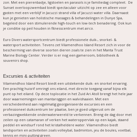
zon. Met een pierenbadje, ligstoelen en parasols is je familiedag compleet. De
Sunset overloopzwembad biedt spectaculair uitzicht op zee en alleen voor
gasten met een verblijf in Jacuzzi strand villa of Jacuzzi water villa. Daarnaast
kun je genieten van holistische massages & behandelingen in Dunye Spa,
begeleid door een stimulerende high-touch en low-tech benadering. Ook kun
je conditie op peil houden in fitnesscentrum met airco.
Euro Divers watersportcentrum biedt professionele duik-, snorkel- &
watersport activiteiten. Tevens zet Vilamendhoo Island Resort zich in voor de
bescherming van diverse soorten dieren zoals te zien in het Manta Trust
Marine Biology Center. Verder is er nog een gameroom, bibliotheek &
souvenirs shop.
Excursies & activiteiten
Vilamendhoo Island Resort biedt een uitstekende duik- en snorkel ervaring.
Een prachtig huisrif omringt ons eiland, met directe toegang vanaf bijna elk
punt op het eiland. Op deze toplocatie in het Zuid Ari Atoll brengt het hele jaar
door waarnemingen van mantaroggen en walvishaaien. Met een
verscheidenheid aan regelmatig georganiseerde excursies en een
professioneel duikcentrum ter plaatse, ben je goed uitgerust om de
verbazingwekkende onderwaterwereld te verkennen. Breng de dag door met
zeilen op een catamaran of verken het wateroppervlak op een kajak, staand
peddel en windsurf rond het kristalheldere water. Vilamendhoo biedt
landsporten en activiteiten zoals volleybal, badminton, jeu de boules, voetbal,
tennis en mini-putting green.