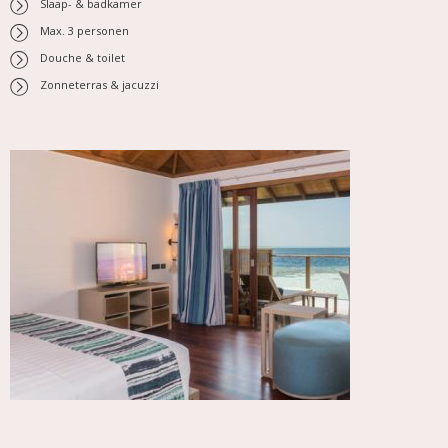
Slaap- & badkamer
Max. 3 personen
Douche & toilet
Zonneterras & jacuzzi