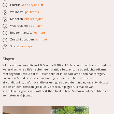
Huisrif:
Goed / type 3
Wellness:
Spa, fitness
Kinderen:
Alle leeftijden
Walvishaaien:
Feb – apr
Reuzenmanta’s:
Feb – apr
Zeeschildpadden:
Jan – dec
Strand:
Jan – apr
Slapen
Vilamendhoo Island Resort & Spa heeft 184 villa’s bestaande uit tuin-, strand,- &
watervilla’s. Alle villa’s hebben een kingsize bed, ensuite openluchtbadkamer
met regendouche & toilet. Tevens zijn er in de badkamer een haardroger,
badjassen & bad accessoires aanwezig. Geniet van het comfort van
airconditioning, plafondventilator een goed gevulde minibar, kabel-tv, dvd/cd-
speler en een persoonlijke kluis. Verder kun je gebruik maken van
strandlakens, gratis wifi, koffie- & thee faciliteiten. Sommige villa’s hebben een
zonneterras & jacuzzi.