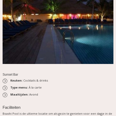
Sunset Bar
Keuken:
Cocktails & drinks
Type menu:
À la carte
Maaltijden:
Avond
Faciliteiten
Boashi Pool is de ultieme locatie om als gezin te genieten voor een dagje in de