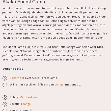
Akaka Forest Camp
In het droge seizoen van mei tot en met september is het Akaka Forest Camp
geopend. Dit is de tijd dat de wilde dieren in Loango naar dit gebied toe
migreren en gemakkelijker kunnen worden gezien. Het kamp ligt op 2 a 4 uur
varen van de Loango Lodge aan de Rembo Ngowe rivier midden in het
afgelegen regenwoud. Akaka is omringd door riviertjes, moerassen en dichte
oerwouden. Wilde dieren leven hier in overvloed en olifanten, buffels en
andere dieren lopen soms dwars door het kamp. Ook chimpansees en gorilla’s
leven rond het kamp, maar je moet een beetje geluk hebben om ze te zien.
Vanuit het kamp kun je in circa 6 uur naar Petit Loango wandelen waar Nick
Nichols voor National Geographic de surfende nijlpaarden in zee heeft
gefotografeerd. De kans om dit zelf te zien is overigens vrij klein, maar de
ervaring van de tocht door het regenwoud is ongeëvenaard.
Volgende stap
Lees meer
over Akaka Forest Camp.
Wil je hier verblijven ? Neem dan
contact
met ons op.
Rating:
Middenklasse
Locatie:
Loango
Aantal tenten:
5