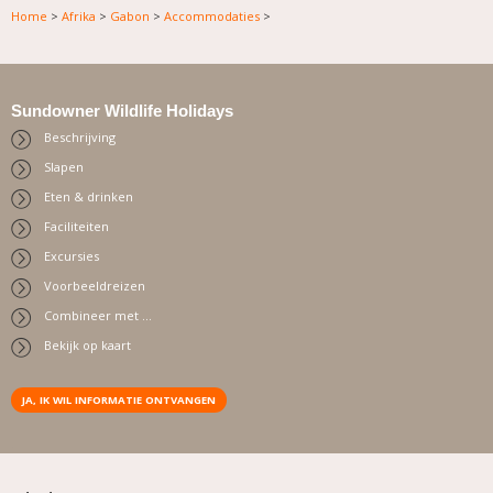
Home
>
Afrika
>
Gabon
>
Accommodaties
>
Sundowner Wildlife Holidays
Beschrijving
Slapen
Eten & drinken
Faciliteiten
Excursies
Voorbeeldreizen
Combineer met …
Bekijk op kaart
JA, IK WIL INFORMATIE ONTVANGEN
.