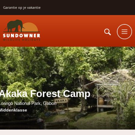
Garantie op je vakantie
Akaka Forest Camp
Loango National Park, Gabon
Middenklasse