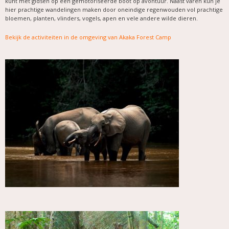
kunt met gidsen op een gemotoriseerde boot op avontuur. Naast varen kun je
hier prachtige wandelingen maken door oneindige regenwouden vol prachtige
bloemen, planten, vlinders, vogels, apen en vele andere wilde dieren.
Bekijk de activiteiten in de omgeving van Akaka Forest Camp