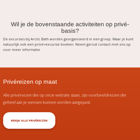
Wil je de bovenstaande activiteiten op privé-
basis?
De excursies bij Arctic Bath worden georganiseerd in een groep. Maar je kunt
natuurlijk ook een privé=excursie boeken. Neem gerust contact met ons op
voor meer informatie.
Privéreizen op maat
Alle privéreizen die op onze website staan, zijn voorbeeldreizen die
geheel aan je wensen kunnen worden aangepast.
BEKIJK ALLE PRIVÉREIZEN