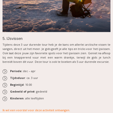
5. IJsvissen
Tijdens deze 3 uur durende tour heb je de kans om allerlei arctische vissen te
vangen, direct uit het meer. Je gids geeft je alle tips en tricks voor het ijsvissen.
Ook laat deze jouw zijn favoriete spots voor het ijsvissen zien. Geniet na afloop
bij een knapperend vuur met een warm drankje, terwijl de gids je lunch
bereidt boven dit vuur. Deze tour is ook te boeken als 5 uur durende excursie.
Periode:
dec – apr
Tijdsduur
: ca. 3 uur
Begintijd
: 10.00
Gedeeld of privé
: gedeeld
Kinderen
: alle leeftijden
Ik wil een voorstel voor deze activiteit ontvangen
.