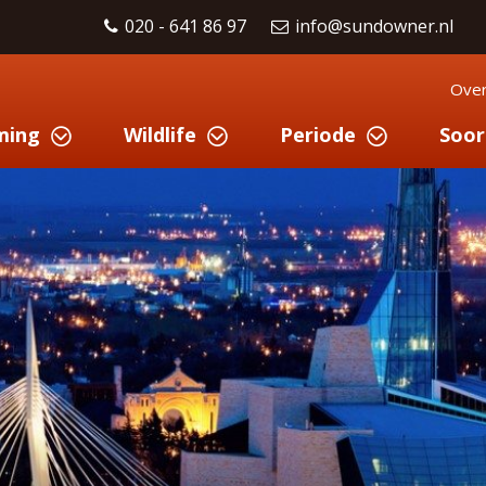
020 - 641 86 97
info@sundowner.nl
Over
ming
Wildlife
Periode
Soor