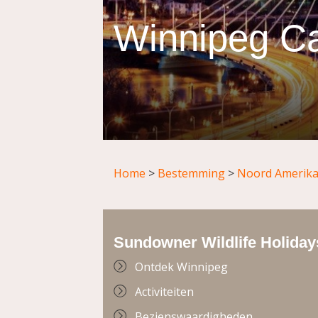
Winnipeg C
Home
>
Bestemming
>
Noord Amerik
Sundowner Wildlife Holiday
Ontdek Winnipeg
Activiteiten
Bezienswaardigheden