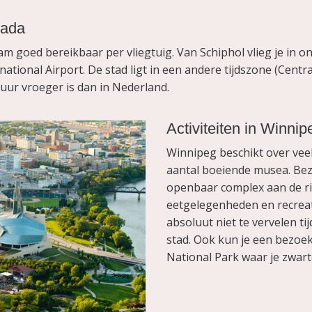
nada
m goed bereikbaar per vliegtuig. Van Schiphol vlieg je in 
tional Airport. De stad ligt in een andere tijdszone (Centr
 uur vroeger is dan in Nederland.
Activiteiten in Winnip
Winnipeg beschikt over veel
aantal boeiende musea. Bez
openbaar complex aan de rivi
eetgelegenheden en recreat
absoluut niet te vervelen t
stad. Ook kun je een bezoe
National Park waar je zwart