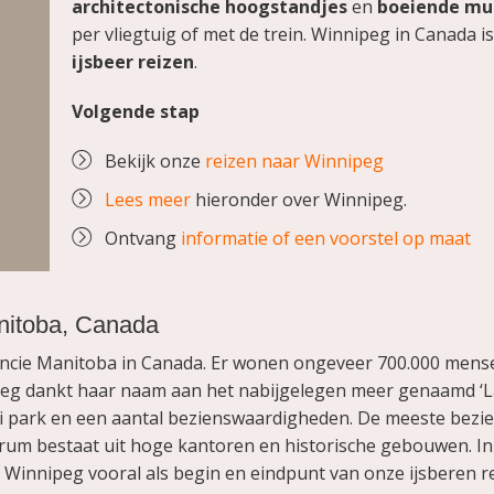
architectonische hoogstandjes
en
boeiende mu
per vliegtuig of met de trein. Winnipeg in Canada i
ijsbeer reizen
.
Volgende stap
Bekijk onze
reizen naar Winnipeg
Lees meer
hieronder over Winnipeg.
Ontvang
informatie of een voorstel op maat
nitoba, Canada
incie Manitoba in Canada. Er wonen ongeveer 700.000 mens
ipeg dankt haar naam aan het nabijgelegen meer genaamd ‘L
i park en een aantal bezienswaardigheden. De meeste bezi
rum bestaat uit hoge kantoren en historische gebouwen. In d
Winnipeg vooral als begin en eindpunt van onze ijsberen r