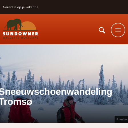
Garantie op je vakantie
Sneeuwschoenwandeling
Tromsø
© Harriniva