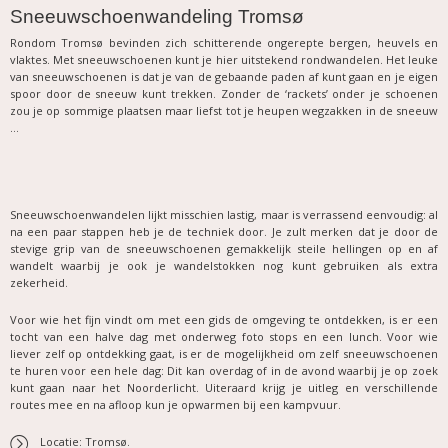
Sneeuwschoenwandeling Tromsø
Rondom Tromsø bevinden zich schitterende ongerepte bergen, heuvels en
vlaktes. Met sneeuwschoenen kunt je hier uitstekend rondwandelen. Het leuke
van sneeuwschoenen is dat je van de gebaande paden af kunt gaan en je eigen
spoor door de sneeuw kunt trekken. Zonder de ‘rackets’ onder je schoenen
zou je op sommige plaatsen maar liefst tot je heupen wegzakken in de sneeuw
…
Sneeuwschoenwandelen lijkt misschien lastig, maar is verrassend eenvoudig: al
na een paar stappen heb je de techniek door. Je zult merken dat je door de
stevige grip van de sneeuwschoenen gemakkelijk steile hellingen op en af
wandelt waarbij je ook je wandelstokken nog kunt gebruiken als extra
zekerheid.
Voor wie het fijn vindt om met een gids de omgeving te ontdekken, is er een
tocht van een halve dag met onderweg foto stops en een lunch. Voor wie
liever zelf op ontdekking gaat, is er de mogelijkheid om zelf sneeuwschoenen
te huren voor een hele dag: Dit kan overdag of in de avond waarbij je op zoek
kunt gaan naar het Noorderlicht. Uiteraard krijg je uitleg en verschillende
routes mee en na afloop kun je opwarmen bij een kampvuur.
Locatie: Tromsø.