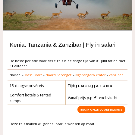
Kenia, Tanzania & Zanzibar | Fly in safari
De beste periode voor deze reis is de droge tijd van 01 juni tot en met
31 oktober.
Nairobi -
Masai Mara
-
Noord Serengeti
-
Ngorongoro krater
-
Zanzibar
15-daagse privéreis
Tijd:
J F M
A M
J J A S O
N D
Comfort hotels & tented
Vanaf prijs p.p. € excl. vlucht
camps
BEKIJK ONZE VOORBEELDREIS
Deze reis maken wij geheel naar je wensen op maat.