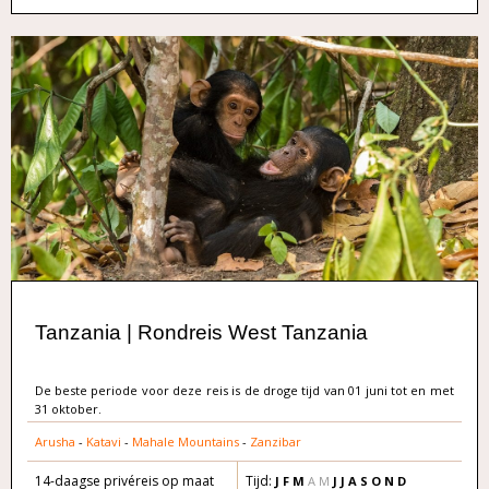
Tanzania | Rondreis West Tanzania
De beste periode voor deze reis is de droge tijd van 01 juni tot en met
31 oktober.
Arusha
-
Katavi
-
Mahale Mountains
-
Zanzibar
14-daagse privéreis op maat
Tijd:
J F M
A M
J J A S O N D