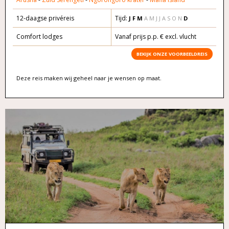
12-daagse privéreis
Tijd:
J F M
A M J J A S O N
D
Comfort lodges
Vanaf prijs p.p. € excl. vlucht
BEKIJK ONZE VOORBEELDREIS
Deze reis maken wij geheel naar je wensen op maat.