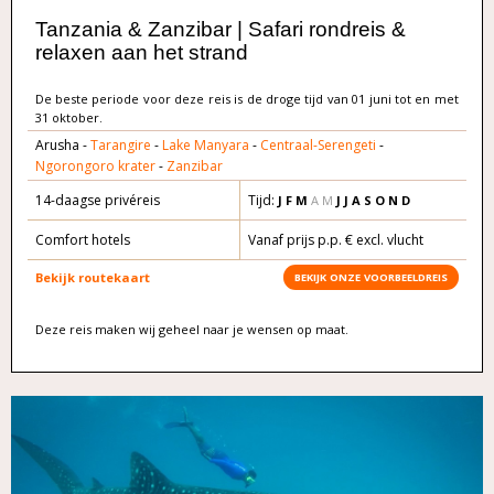
Tanzania & Zanzibar | Safari rondreis &
relaxen aan het strand
De beste periode voor deze reis is de droge tijd van 01 juni tot en met
31 oktober.
Arusha -
Tarangire
-
Lake Manyara
-
Centraal-Serengeti
-
Ngorongoro krater
-
Zanzibar
14-daagse privéreis
Tijd:
J F M
A M
J J A S O N D
Comfort hotels
Vanaf prijs p.p. € excl. vlucht
Bekijk routekaart
BEKIJK ONZE VOORBEELDREIS
Deze reis maken wij geheel naar je wensen op maat.