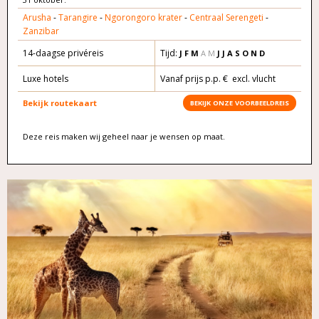
Arusha
-
Tarangire
-
Ngorongoro krater
-
Centraal Serengeti
-
Zanzibar
14-daagse privéreis
Tijd:
J F M
A M
J J A S O N D
Luxe hotels
Vanaf prijs p.p. € excl. vlucht
Bekijk routekaart
BEKIJK ONZE VOORBEELDREIS
Deze reis maken wij geheel naar je wensen op maat.