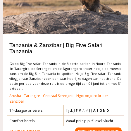
Tanzania & Zanzibar | Big Five Safari
Tanzania
Ga op Big Five safari Tanzania in de 3 beste parken in Noord Tanzania.
In Tarangire, de Serengeti en de Ngorongoro krater heb je de meeste
kans om de Big 5 in Tanzania te spotten. Na je Big Five safari Tanzania
vlieg je naar Zanzibar voor een paar heerlijke dagen aan het strand. De
beste periode voor deze reis is de droge tijd van 01 juni tot en met 31
oktober.
Arusha
-
Tarangire
-
Centraal Serengeti
-
Ngorongoro krater
-
Zanzibar
14-daagse privéreis
Tijd:
J F M
A M
J J A S O N D
Comfort hotels
Vanaf prijs p.p. € excl. vlucht
Bekijk routekaart
BEKIJK ONZE VOORBEELDREIS