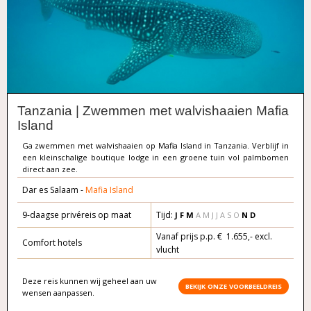
Tanzania | Zwemmen met walvishaaien Mafia
Island
Ga zwemmen met walvishaaien op Mafia Island in Tanzania. Verblijf in
een kleinschalige boutique lodge in een groene tuin vol palmbomen
direct aan zee.
Dar es Salaam -
Mafia Island
9-daagse privéreis op maat
Tijd:
J F M
A M J J A S O
N D
Vanaf prijs p.p. € 1.655,- excl.
Comfort hotels
vlucht
Deze reis kunnen wij geheel aan uw
BEKIJK ONZE VOORBEELDREIS
wensen aanpassen.