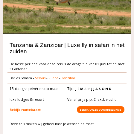
Tanzania & Zanzibar | Luxe fly in safari in het
zuiden
De beste periode voor deze reis is de droge tijd van 01 juni tot en met
31 oktober.
Dar es Salaam -
Selous
-
Ruaha
-
Zanzibar
15-daagse privéreis op maat
Tijd:
J F M
A M
J J A S O N D
luxe lodges & resort
Vanaf prijs p.p. € excl. vlucht
Bekijk routekaart
BEKIJK ONZE VOORBEELDREIS
Deze reis maken wij geheel naar je wensen op maat.