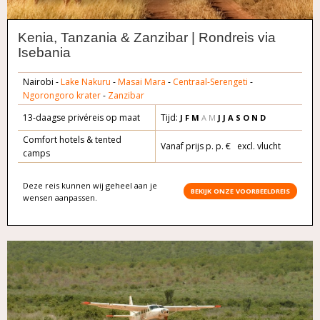
Kenia, Tanzania & Zanzibar | Rondreis via
Isebania
Nairobi -
Lake Nakuru
-
Masai Mara
-
Centraal-Serengeti
-
Ngorongoro krater
-
Zanzibar
13-daagse privéreis op maat
Tijd:
J F M
A M
J J A S O N D
Comfort hotels & tented
Vanaf prijs p. p. € excl. vlucht
camps
Deze reis kunnen wij geheel aan je
BEKIJK ONZE VOORBEELDREIS
wensen aanpassen.