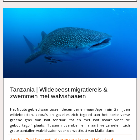
Tanzania | Wildebeest migratiereis &
zwemmen met walvishaaien
Het Ndutu gebied waar tussen december en maart/april ruim 2 miljoen
wildebeesten, zebra’s en gazelles zich tegoed aan het korte verse
groene gras. Van half februari tot en met half maart vindt de
geboortegolf plaats. Tussen november en maart verzamelen zich
grote aantallen walvishaaien voor de westkust van Mafia Island.
Arusha
-
Zuid Serengeti
-
Ngorongoro krater
-
Mafia Island