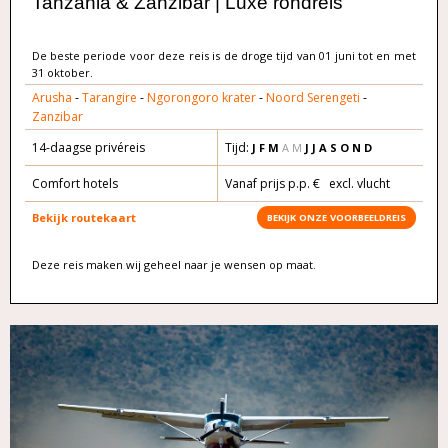
Tanzania & Zanzibar | Luxe rondreis
De beste periode voor deze reis is de droge tijd van 01 juni tot en met
31 oktober.
Arusha
-
Tarangire
-
Ngorongoro krater
-
Noord Serengeti
-
Zanzibar
14-daagse privéreis
Tijd:
J F M
A M
J J A S O N D
Comfort hotels
Vanaf prijs p.p. € excl. vlucht
Bekijk routekaart
BEKIJK ONZE VOORBEELDREIS
Deze reis maken wij geheel naar je wensen op maat.