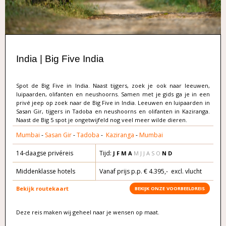
India | Big Five India
Spot de Big Five in India. Naast tijgers, zoek je ook naar leeuwen,
luipaarden, olifanten en neushoorns. Samen met je gids ga je in een
privé jeep op zoek naar de Big Five in India. Leeuwen en luipaarden in
Sasan Gir, tijgers in Tadoba en neushoorns en olifanten in Kaziranga.
Naast de Big 5 spot je ongetwijfeld nog veel meer wilde dieren.
Mumbai
-
Sasan Gir
-
Tadoba
-
Kaziranga
-
Mumbai
14-daagse privéreis
Tijd:
J F M A
M J J A S O
N D
Middenklasse hotels
Vanaf prijs p.p. € 4.395,- excl. vlucht
Bekijk routekaart
BEKIJK ONZE VOORBEELDREIS
Deze reis maken wij geheel naar je wensen op maat.