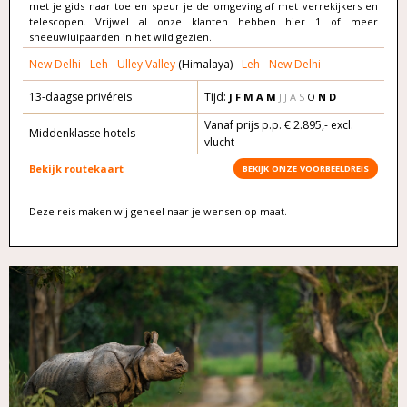
met je gids naar toe en speur je de omgeving af met verrekijkers en
telescopen. Vrijwel al onze klanten hebben hier 1 of meer
sneeuwluipaarden in het wild gezien.
New Delhi
-
Leh
-
Ulley Valley
(Himalaya) -
Leh
-
New Delhi
13-daagse privéreis
Tijd:
J F M A
M
J J A S
O
N D
Vanaf prijs p.p. € 2.895,- excl.
Middenklasse hotels
vlucht
Bekijk routekaart
BEKIJK ONZE VOORBEELDREIS
Deze reis maken wij geheel naar je wensen op maat.