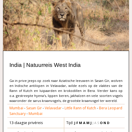
India | Natuurreis West India
Ga in prive jeeps op zoek naar Aziatische leeuwen in Sasan Gir, wolven
en Indische antilopen in Velavadar, wilde ezels op de vlaktes van de
Rann of Kutch en luipaarden en krokodillen in Bera. Verder kans op
o.a. gestreepte hyena's, lippen beren, jakhalzen en vele soorten vogels
waaronder de sarus kraanvogels, de grootste kraanvogel ter wereld.
Mumbai
-
Sasan Gir
-
Velavadar
-
Little Rann of Kutch
-
Bera Leopard
Sanctuary
-
Mumbai
13-daagse privéreis
Tijd:
J F M A
M
J
J A S
O
N D