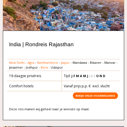
India | Rondreis Rajasthan
New Delhi
-
Agra
-
Ranthambore
-
Jaipur
- Mandawa - Bikaner - Manvar -
Jaisaimer - Jodhpur -
Bera
- Udaipur
19-daagse privéreis
Tijd:
J F M A
M
J
J A S
O
N D
Comfort hotels
Vanaf prijs p.p. € excl. vlucht
BEKIJK ONZE VOORBEELDREIS
Deze reis maken wij geheel naar je wensen op maat.