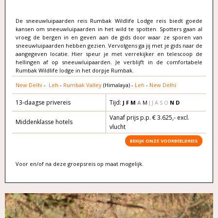
De sneeuwluipaarden reis Rumbak Wildlife Lodge reis biedt goede
kansen om sneeuwluipaarden in het wild te spotten. Spotters gaan al
vroeg de bergen in en geven aan de gids door waar ze sporen van
sneeuwluipaarden hebben gezien. Vervolgens ga jij met je gids naar de
aangegeven locatie. Hier speur je met verrekijker en telescoop de
hellingen af op sneeuwluipaarden. Je verblijft in de comfortabele
Rumbak Wildlife lodge in het dorpje Rumbak.
New Delhi
-
Leh
-
Rumbak Valley
(Himalaya) -
Leh
-
New Delhi
13-daagse privereis
Tijd:
J F M
A
M
J J A S O
N D
Vanaf prijs p.p. € 3.625,- excl.
Middenklasse hotels
vlucht
BEKIJK ONZE VOORBEELDREIS
Voor en/of na deze groepsreis op maat mogelijk.