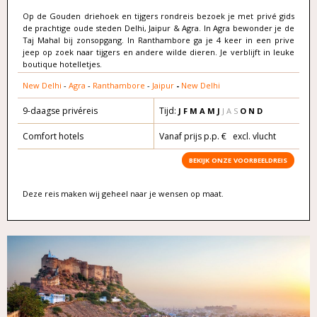
Op de Gouden driehoek en tijgers rondreis bezoek je met privé gids
de prachtige oude steden Delhi, Jaipur & Agra. In Agra bewonder je de
Taj Mahal bij zonsopgang. In Ranthambore ga je 4 keer in een prive
jeep op zoek naar tijgers en andere wilde dieren. Je verblijft in leuke
boutique hotelletjes.
New Delhi
-
Agra
-
Ranthambore
-
Jaipur
-
New Delhi
9-daagse privéreis
Tijd:
J F M A
M
J
J A S
O
N D
Comfort hotels
Vanaf prijs p.p. € excl. vlucht
BEKIJK ONZE VOORBEELDREIS
Deze reis maken wij geheel naar je wensen op maat.