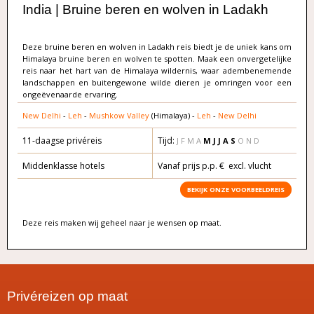
India | Bruine beren en wolven in Ladakh
Deze bruine beren en wolven in Ladakh reis biedt je de uniek kans om
Himalaya bruine beren en wolven te spotten. Maak een onvergetelijke
reis naar het hart van de Himalaya wildernis, waar adembenemende
landschappen en buitengewone wilde dieren je omringen voor een
ongeëvenaarde ervaring.
New Delhi
-
Leh
-
Mushkow Valley
(Himalaya) -
Leh
-
New Delhi
11-daagse privéreis
Tijd:
J F M A
M J
J A S
O N D
Middenklasse hotels
Vanaf prijs p.p. € excl. vlucht
BEKIJK ONZE VOORBEELDREIS
Deze reis maken wij geheel naar je wensen op maat.
Privéreizen op maat