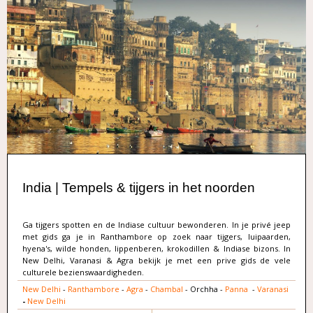
India | Tempels & tijgers in het noorden
Ga tijgers spotten en de Indiase cultuur bewonderen. In je privé jeep
met gids ga je in Ranthambore op zoek naar tijgers, luipaarden,
hyena's, wilde honden, lippenberen, krokodillen & Indiase bizons. In
New Delhi, Varanasi & Agra bekijk je met een prive gids de vele
culturele bezienswaardigheden.
New Delhi
-
Ranthambore
-
Agra
-
Chambal
- Orchha -
Panna
-
Varanasi
-
New Delhi