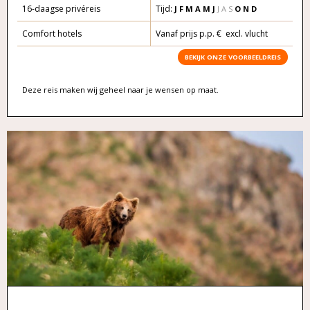
16-daagse privéreis
Tijd:
J F M A
M
J
J A S
O
N D
Comfort hotels
Vanaf prijs p.p. € excl. vlucht
BEKIJK ONZE VOORBEELDREIS
Deze reis maken wij geheel naar je wensen op maat.