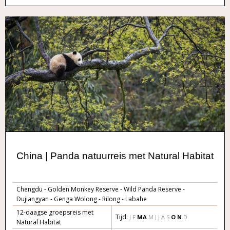
China | Panda natuurreis met Natural Habitat
Chengdu - Golden Monkey Reserve - Wild Panda Reserve -
Dujiangyan - Genga Wolong - Rilong - Labahe
12-daagse groepsreis met
Tijd:
J F
M
A
M J J A S
O
N
D
Natural Habitat