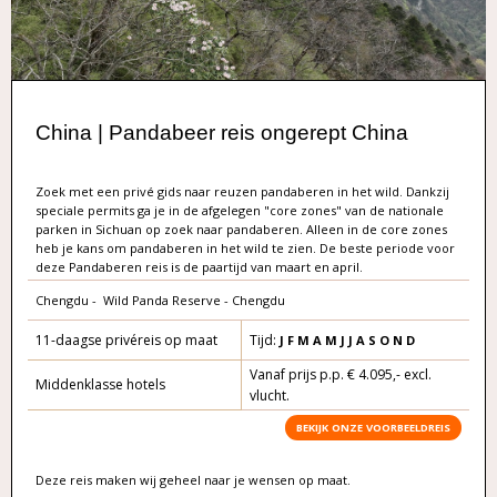
China | Pandabeer reis ongerept China
Zoek met een privé gids naar reuzen pandaberen in het wild. Dankzij
speciale permits ga je in de afgelegen "core zones" van de nationale
parken in Sichuan op zoek naar pandaberen. Alleen in de core zones
heb je kans om pandaberen in het wild te zien. De beste periode voor
deze Pandaberen reis is de paartijd van maart en april.
Chengdu - Wild Panda Reserve - Chengdu
11-daagse privéreis op maat
Tijd:
J F M A M J J A S O
N D
Vanaf prijs p.p. € 4.095,- excl.
Middenklasse hotels
vlucht.
BEKIJK ONZE VOORBEELDREIS
Deze reis maken wij geheel naar je wensen op maat.