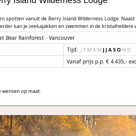
rry Island Wilderness Lodge
en spotten vanuit de Berry Island Wilderness Lodge. Naast
. Verder kan je zeekajakken en zwemmen in de kristalheldere
at Bear Rainforest - Vancouver
Tijd:
J F M A
M
J
J A
S O
N D
Vanaf prijs p.p. € 4.435,- exc
je wensen op maat.