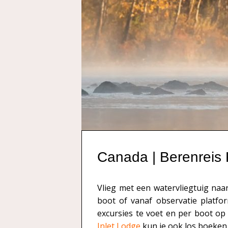
Canada | Berenreis 
Vlieg met een watervliegtuig naar
boot of vanaf observatie platfo
excursies te voet en per boot op
Inlet Lodge
kun je ook los boeken