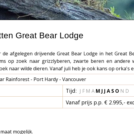
tten Great Bear Lodge
r de afgelegen drijvende Great Bear Lodge in het Great Bea
rms op zoek naar grizzlyberen, zwarte beren en andere w
oek naar wilde dieren. Vanaf juli heb je ook kans op orka's 
ar Rainforest - Port Hardy - Vancouver
Tijd:
J F M A
M J
J A
S O
N D
Vanaf prijs p.p. € 2.995,- ex
 maat mogelijk.