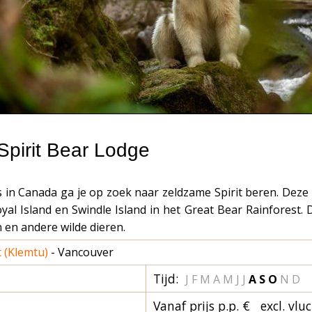
Spirit Bear Lodge
s in Canada ga je op zoek naar zeldzame Spirit beren. Deze
al Island en Swindle Island in het Great Bear Rainforest. D
 en andere wilde dieren.
 (Klemtu)
- Vancouver
Tijd:
J F M A
M J
J
A
S O
N D
Vanaf prijs p.p. € excl. vlu