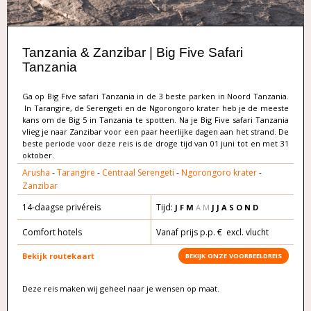
Tanzania & Zanzibar | Big Five Safari
Tanzania
Ga op Big Five safari Tanzania in de 3 beste parken in Noord Tanzania.
In Tarangire, de Serengeti en de Ngorongoro krater heb je de meeste
kans om de Big 5 in Tanzania te spotten. Na je Big Five safari Tanzania
vlieg je naar Zanzibar voor een paar heerlijke dagen aan het strand. De
beste periode voor deze reis is de droge tijd van 01 juni tot en met 31
oktober.
Arusha
-
Tarangire
-
Centraal Serengeti
-
Ngorongoro krater
-
Zanzibar
14-daagse privéreis
Tijd:
J F M
A M
J J A S O N D
Comfort hotels
Vanaf prijs p.p. € excl. vlucht
Bekijk routekaart
BEKIJK ONZE VOORBEELDREIS
Deze reis maken wij geheel naar je wensen op maat.