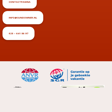
CONTACTPAGINA
INFO@SUNDOWNER.NL
020 – 641 86 97