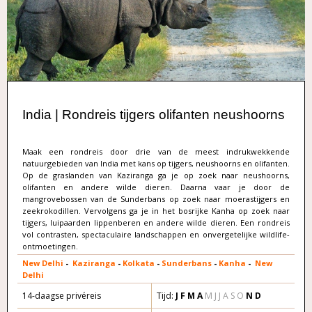
India | Rondreis tijgers olifanten neushoorns
Maak een rondreis door drie van de meest indrukwekkende
natuurgebieden van India met kans op tijgers, neushoorns en olifanten.
Op de graslanden van Kaziranga ga je op zoek naar neushoorns,
olifanten en andere wilde dieren. Daarna vaar je door de
mangrovebossen van de Sunderbans op zoek naar moerastijgers en
zeekrokodillen. Vervolgens ga je in het bosrijke Kanha op zoek naar
tijgers, luipaarden lippenberen en andere wilde dieren. Een rondreis
vol contrasten, spectaculaire landschappen en onvergetelijke wildlife-
ontmoetingen.
New Delhi
-
Kaziranga
-
Kolkata
-
Sunderbans
-
Kanha
-
New
Delhi
14-daagse privéreis
Tijd:
J F M A
M J J A S O
N D