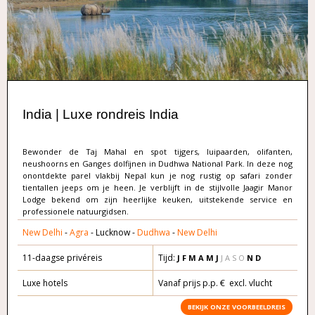
India | Luxe rondreis India
Bewonder de Taj Mahal en spot tijgers, luipaarden, olifanten,
neushoorns en Ganges dolfijnen in Dudhwa National Park. In deze nog
onontdekte parel vlakbij Nepal kun je nog rustig op safari zonder
tientallen jeeps om je heen. Je verblijft in de stijlvolle Jaagir Manor
Lodge bekend om zijn heerlijke keuken, uitstekende service en
professionele natuurgidsen.
New Delhi
-
Agra
- Lucknow -
Dudhwa
-
New Delhi
11-daagse privéreis
Tijd:
J F M A
M
J
J A S O
N D
Luxe hotels
Vanaf prijs p.p. € excl. vlucht
BEKIJK ONZE VOORBEELDREIS