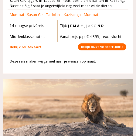
Sasan Gir, tijgers in Tadoba en neushoorns en olifanten in Kaziranga.
Naast de Big 5 spot je ongetwijfeld nog veel meer wilde dieren.
Mumbai
-
Sasan Gir
-
Tadoba
-
Kaziranga
-
Mumbai
14-daagse privéreis
Tijd:
J F M A
M J J A S O
N D
Middenklasse hotels
Vanaf prijs p.p. € 4.395,- excl. vlucht
Bekijk routekaart
BEKIJK ONZE VOORBEELDREIS
Deze reis maken wij geheel naar je wensen op maat.