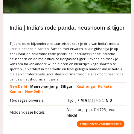
India | India's rode panda, neushoorn & tijger
Tijdens deze bijzondere natuurreis bezoek je drie van India's meest
unieke nationale parken. Samen met ervaren lokale gidsen ga je op
zoek naar de zeldzame rode panda, de indrukwekkende Indische
neushoorn en de majestueuze Bengaalse tijger. Bovendien maak je
kans om tal van andere wilde dieren en kleurrijke vogelsoorten te
spotten. Je verblijft in sfeervolle en fraai gelegen middenklasse hotels
die een comfortabele uitvalsbasis vormen voor je zoektocht naar rode
panda's, neushoorns en tijgers.
New Delhi
- Manebhanjang - Siliguri -
Kaziranga
-
Kolkata
-
Kanha
-
New Delhi
16-daagse privéreis
Tijd:
J F M A
M J J A S O
N D
Vanaf prijs p.p. € 4.725,- excl.
Middenklasse hotels
vlucht
BEKIJK ONZE VOORBEELDREIS