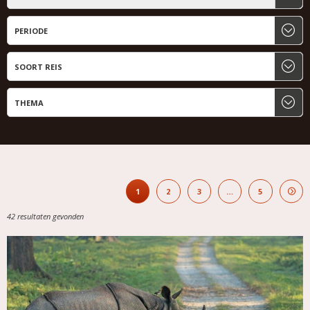
1
2
3
…
5
42 resultaten gevonden