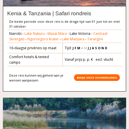
Kenia & Tanzania | Safari rondreis
De beste periode voor deze reis is de droge tijd van 01 juni tot en met
31 oktober.
Nairobi -
Lake Nakuru
-
Masai Mara
- Lake Victoria -
Centraal-
Serengeti
-
Ngorongoro krater
-
Lake Manyara
-
Tarangire
16-daagse privéreis op maat
Tijd:
J F M
A M
J J A S O
N D
Comfort hotels & tented
Vanaf prijs p. p. € excl. vlucht
camps
Deze reis kunnen wij geheel aan je
BEKIJK ONZE VOORBEELDREIS
wensen aanpassen.