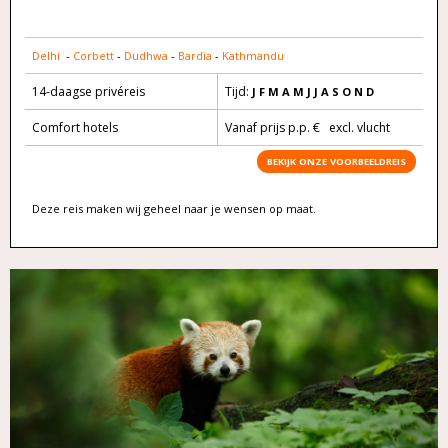
Delhi
-
Corbett
-
Dudhwa
-
Bardia
-
Kathmandu
14-daagse privéreis
Tijd:
J F M A
M J J A S O
N D
Comfort hotels
Vanaf prijs p.p. € excl. vlucht
BEKIJK ONZE VOORBEELDREIS
Deze reis maken wij geheel naar je wensen op maat.