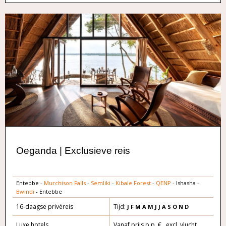
Oeganda | Exclusieve reis
Entebbe -
Murchison Falls
-
Semliki
-
Kibale Forest
-
QENP
- Ishasha -
Bwindi
- Entebbe
16-daagse privéreis
Tijd:
J F M A
M J J A S O
N D
Luxe hotels
Vanaf prijs p.p. € excl. vlucht