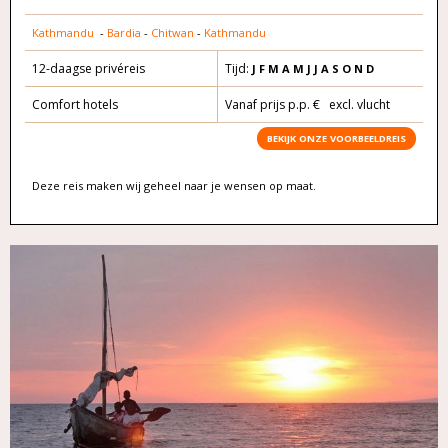
Kathmandu
-
Bardia
-
Chitwan
-
Kathmandu
12-daagse privéreis
Tijd:
J F M A
M J J A S O
N D
Comfort hotels
Vanaf prijs p.p. € excl. vlucht
BEKIJK ONZE VOORBEELDREIS
Deze reis maken wij geheel naar je wensen op maat.