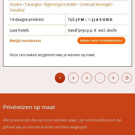
Arusha
-
Tarangire
-
Ngorongoro krater
-
Centraal Serengeti
-
Zanzibar
14-daagse privéreis
Tijd:
J F M
A M
J J A S O N D
Luxe hotels
Vanaf prijs p.p. € excl. vlucht
Bekijk routekaart
BEKIJK ONZE VOORBEELDREIS
Deze reis maken wij geheel naar je wensen op maat.
1
2
3
…
5
Privéreizen op maat
Alle privéreizen die op onze website staan, zijn voorbeeldreizen die
geheel aan je wensen kunnen worden aangepast.