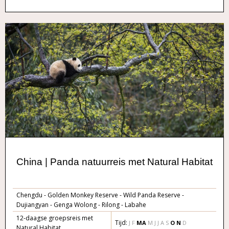
China | Panda natuurreis met Natural Habitat
Chengdu - Golden Monkey Reserve - Wild Panda Reserve -
Dujiangyan - Genga Wolong - Rilong - Labahe
12-daagse groepsreis met
Tijd:
J F
M
A
M J J A S
O
N
D
Natural Habitat