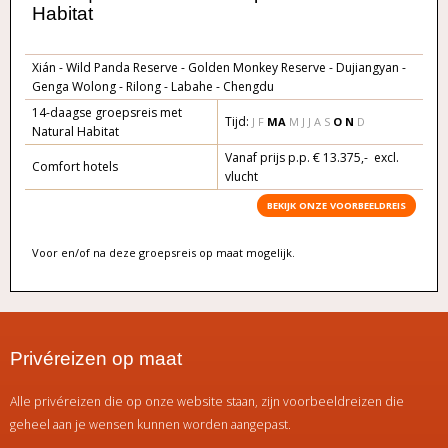
Habitat
Xián - Wild Panda Reserve - Golden Monkey Reserve - Dujiangyan -
Genga Wolong - Rilong - Labahe - Chengdu
14-daagse groepsreis met
Tijd:
J F
M
A
M J J A S
O
N
D
Natural Habitat
Vanaf prijs p.p. € 13.375,- excl.
Comfort hotels
vlucht
BEKIJK ONZE VOORBEELDREIS
Voor en/of na deze groepsreis op maat mogelijk.
Privéreizen op maat
Alle privéreizen die op onze website staan, zijn voorbeeldreizen die
geheel aan je wensen kunnen worden aangepast.