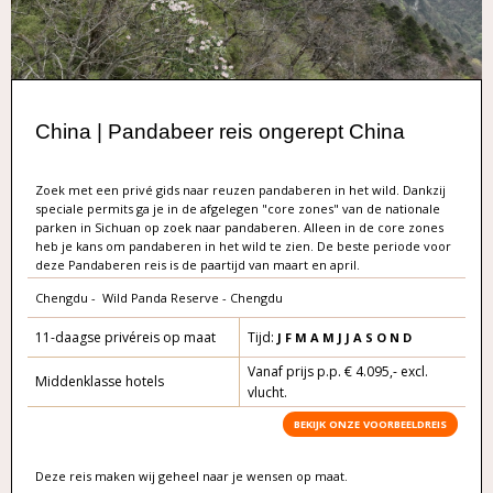
China | Pandabeer reis ongerept China
Zoek met een privé gids naar reuzen pandaberen in het wild. Dankzij
speciale permits ga je in de afgelegen "core zones" van de nationale
parken in Sichuan op zoek naar pandaberen. Alleen in de core zones
heb je kans om pandaberen in het wild te zien. De beste periode voor
deze Pandaberen reis is de paartijd van maart en april.
Chengdu - Wild Panda Reserve - Chengdu
11-daagse privéreis op maat
Tijd:
J F M A M J J A S O
N D
Vanaf prijs p.p. € 4.095,- excl.
Middenklasse hotels
vlucht.
BEKIJK ONZE VOORBEELDREIS
Deze reis maken wij geheel naar je wensen op maat.