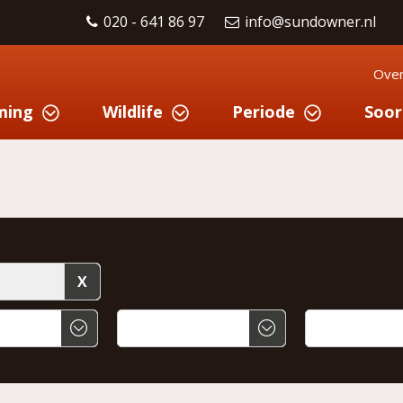
020 - 641 86 97
info@sundowner.nl
Over
ming
Wildlife
Periode
Soor