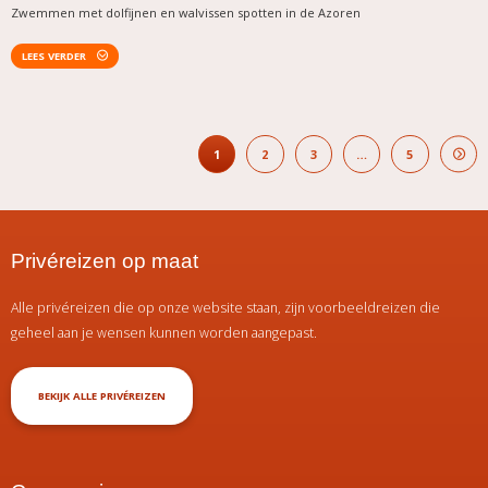
Zwemmen met dolfijnen en walvissen spotten in de Azoren
LEES VERDER
1
2
3
…
5
Privéreizen op maat
Alle privéreizen die op onze website staan, zijn voorbeeldreizen die
geheel aan je wensen kunnen worden aangepast.
BEKIJK ALLE PRIVÉREIZEN