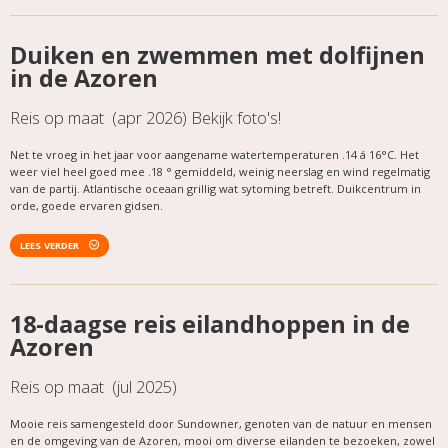
Duiken en zwemmen met dolfijnen
in de Azoren
Reis op maat (apr 2026) Bekijk foto's!
Net te vroeg in het jaar voor aangename watertemperaturen .14 á 16°C. Het
weer viel heel goed mee .18 ° gemiddeld, weinig neerslag en wind regelmatig
van de partij. Atlantische oceaan grillig wat sytoming betreft. Duikcentrum in
orde, goede ervaren gidsen.
LEES VERDER
18-daagse reis eilandhoppen in de
Azoren
Reis op maat (jul 2025)
Mooie reis samengesteld door Sundowner, genoten van de natuur en mensen
en de omgeving van de Azoren, mooi om diverse eilanden te bezoeken, zowel