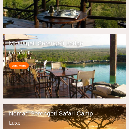
Mbalageti Serengeti Lodge
Comfort
LEES MEER
Nomad Serengeti Safari Camp
Luxe