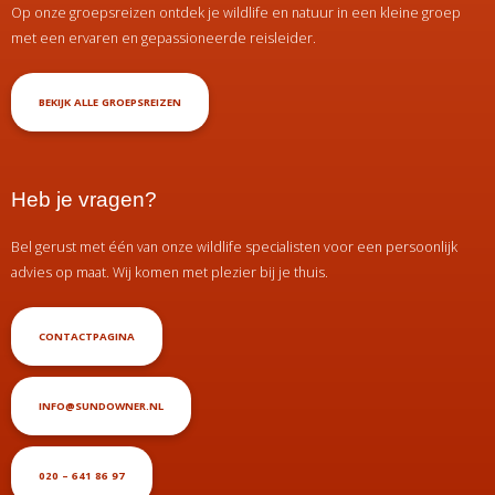
Op onze groepsreizen ontdek je wildlife en natuur in een kleine groep
met een ervaren en gepassioneerde reisleider.
BEKIJK ALLE GROEPSREIZEN
Heb je vragen?
Bel gerust met één van onze wildlife specialisten voor een persoonlijk
advies op maat. Wij komen met plezier bij je thuis.
CONTACTPAGINA
INFO@SUNDOWNER.NL
020 – 641 86 97